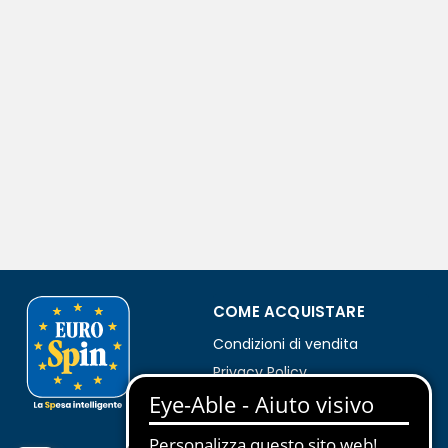
COME ACQUISTARE
Condizioni di vendita
Privacy Policy