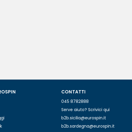
ROSPIN
CONTATTI
045 8782888
Serve aiuto? Scrivici qui
ggi
b2b.sicilia@eurospin.it
k
b2b.sardegna@eurospin.it