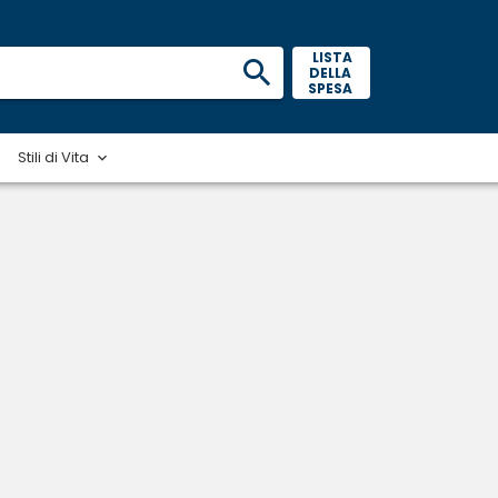
 LISTA 
DELLA 
SPESA 
Stili di Vita