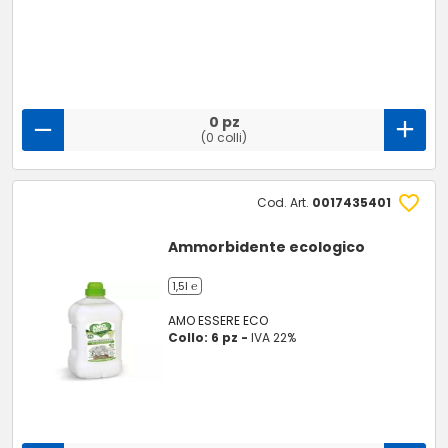
0 pz
(0 colli)
Cod. Art.
0017435401
Ammorbidente ecologico
1,5l ℮
AMO ESSERE ECO
Collo: 6 pz -
IVA 22%