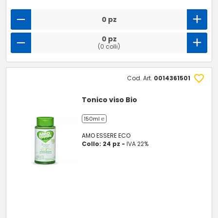
0 pz
0 pz
(0 colli)
Cod. Art.
0014361501
Tonico viso Bio
150ml ℮
AMO ESSERE ECO
Collo: 24 pz -
IVA 22%