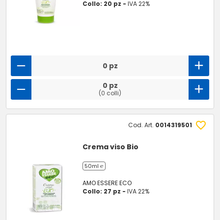
Collo: 20 pz -
IVA 22%
0 pz
0 pz
(0 colli)
Cod. Art.
0014319501
Crema viso Bio
50ml ℮
AMO ESSERE ECO
Collo: 27 pz -
IVA 22%