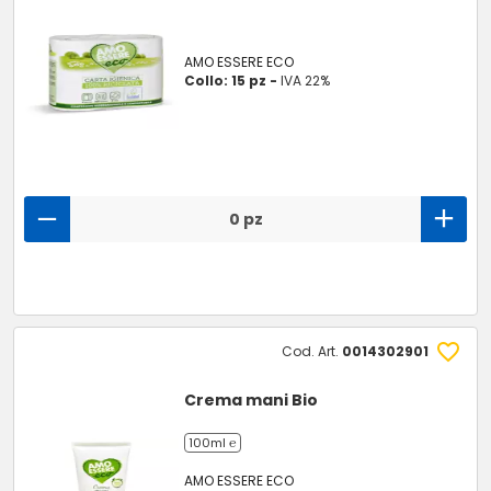
AMO ESSERE ECO
Collo: 15 pz -
IVA 22%
0 pz
Cod. Art.
0014302901
Crema mani Bio
100ml ℮
AMO ESSERE ECO