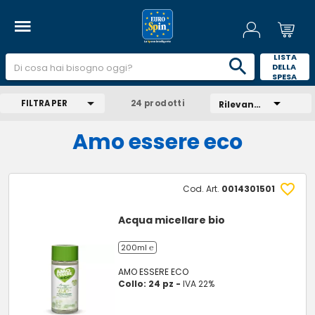
 LISTA 
DELLA 
SPESA 
FILTRA PER
24 prodotti
Rilevanza
Amo essere eco
Cod. Art.
0014301501
Acqua micellare bio
200ml ℮
AMO ESSERE ECO
Collo: 24 pz -
IVA 22%