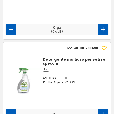
0 pz
(0 colli)
Cod. Art.
0017384901
Detergente multiuso per vetri e
specchi
1l ℮
AMO ESSERE ECO
Collo: 8 pz -
IVA 22%