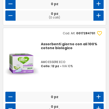
0 pz
0 pz
(0 colli)
Cod. Art.
0017284701
Assorbenti giorno con ali 100%
cotone biologico
AMO ESSERE ECO
Collo: 12 pz -
IVA 10%
0 pz
0 pz