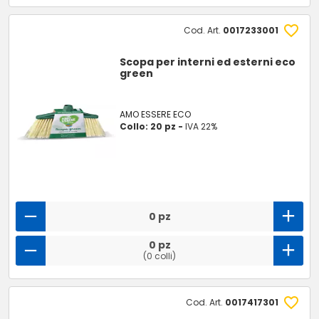
Cod. Art.
0017233001
Scopa per interni ed esterni eco
green
AMO ESSERE ECO
Collo: 20 pz -
IVA 22%
0 pz
0 pz
(0 colli)
Cod. Art.
0017417301