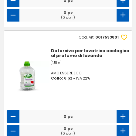
0 pz
0 pz
(0 colli)
Cod. Art.
0017593801
Detersivo per lavatrice ecologico
al profumo di lavanda
1,5l ℮
AMO ESSERE ECO
Collo: 6 pz -
IVA 22%
0 pz
0 pz
(0 colli)