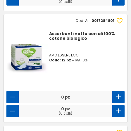
(0 colli)
Cod. Art.
0017284801
Assorbenti notte con ali 100%
cotone biologico
AMO ESSERE ECO
Collo: 12 pz -
IVA 10%
0 pz
0 pz
(0 colli)