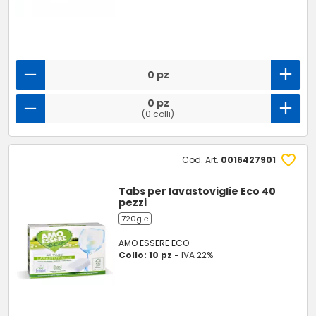
0 pz
0 pz
(0 colli)
Cod. Art.
0016427901
Tabs per lavastoviglie Eco 40
pezzi
720g ℮
AMO ESSERE ECO
Collo: 10 pz -
IVA 22%