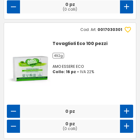
0 pz
(0 colli)
Cod. Art.
0017030301
Tovaglioli Eco 100 pezzi
492g
AMO ESSERE ECO
Collo: 16 pz -
IVA 22%
0 pz
0 pz
(0 colli)