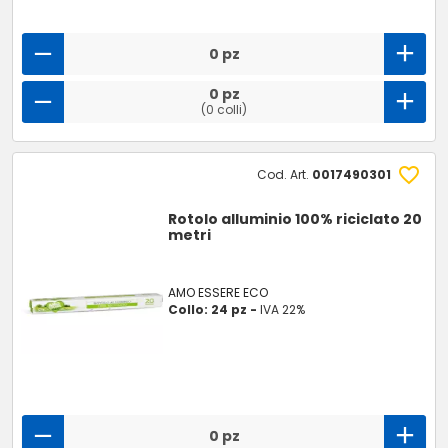
0 pz
0 pz
(0 colli)
Cod. Art.
0017490301
Rotolo alluminio 100% riciclato 20
metri
AMO ESSERE ECO
Collo: 24 pz -
IVA 22%
0 pz