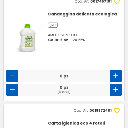
Cod. Art.
0017457101
Candeggina delicata ecologica
1,5l ℮
AMO ESSERE ECO
Collo: 6 pz -
IVA 22%
0 pz
0 pz
(0 colli)
Cod. Art.
0018872401
Carta igienica eco 4 rotoli