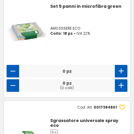
Set 5 panni in microfibra green
AMO ESSERE ECO
Collo: 18 pz -
IVA 22%
0 pz
0 pz
(0 colli)
Cod. Art.
0017384801
Sgrassatore universale spray
eco
1l ℮