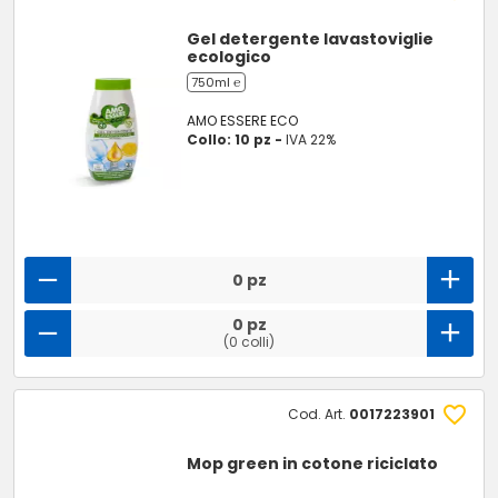
Gel detergente lavastoviglie
ecologico
750ml ℮
AMO ESSERE ECO
Collo: 10 pz -
IVA 22%
0 pz
0 pz
(0 colli)
Cod. Art.
0017223901
Mop green in cotone riciclato