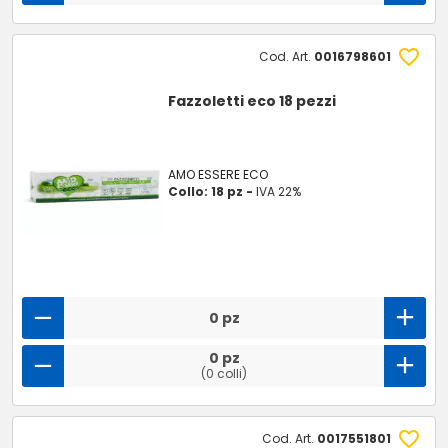
Cod. Art.
0016798601
Fazzoletti eco 18 pezzi
AMO ESSERE ECO
Collo: 18 pz -
IVA 22%
0 pz
0 pz
(0 colli)
Cod. Art.
0017551801