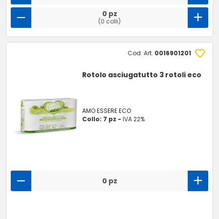
0 pz
(0 colli)
Cod. Art.
0016901201
Rotolo asciugatutto 3 rotoli eco
AMO ESSERE ECO
Collo: 7 pz -
IVA 22%
0 pz