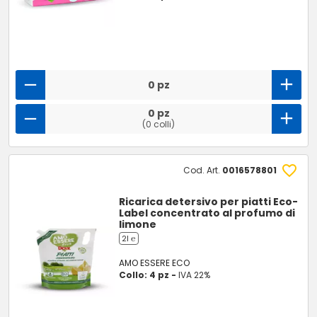
0 pz
0 pz
(0 colli)
Cod. Art.
0016578801
Ricarica detersivo per piatti Eco-
Label concentrato al profumo di
limone
2l ℮
AMO ESSERE ECO
Collo: 4 pz -
IVA 22%