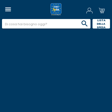
 LISTA 
DELLA 
SPESA 