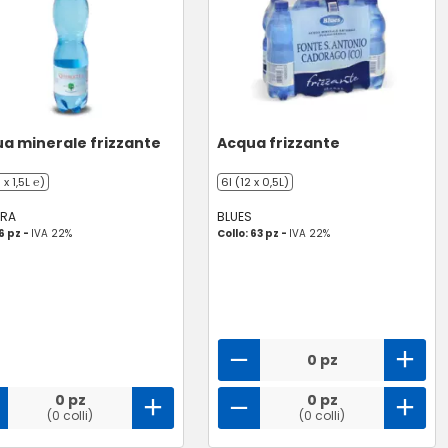
a minerale frizzante
Acqua frizzante
6 x 1,5L ℮)
6l (12 x 0,5L)
VRA
BLUES
 6 pz -
IVA 22%
Collo: 63 pz -
IVA 22%
0 pz
0 pz
0 pz
(0 colli)
(0 colli)