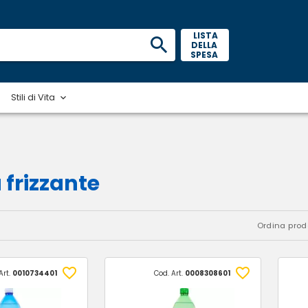
 LISTA 
DELLA 
SPESA 
Stili di Vita
frizzante
Ordina prodo
Art.
0010734401
Cod. Art.
0008308601