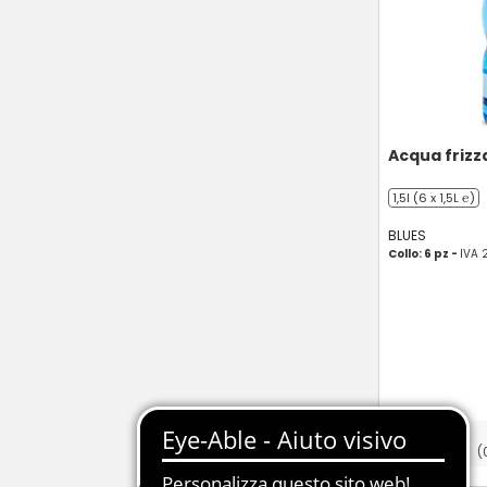
Acqua frizz
1,5l (6 x 1,5L ℮)
BLUES
Collo: 6 pz -
IVA 
(