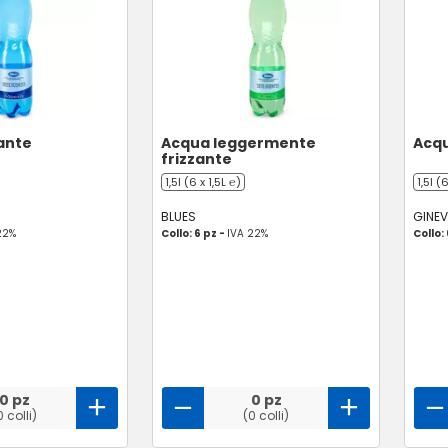
ante
Acqua leggermente
Acqu
frizzante
1,5l (6 x 1,5L ℮)
1,5l (
BLUES
GINE
22%
Collo: 6 pz -
IVA 22%
Collo:
0 pz
0 pz
0 colli)
(0 colli)