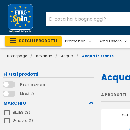
SCEGLI I PRODOTTI
Promozioni
Amo Essere
/
/
/
Homepage
Bevande
Acqua
Acqua frizzante
Filtra i prodotti
Acqua 
Promozioni
Novità
4 PRODOTTI
MARCHIO
BLUES (3)
Cod. 
Ginevra (1)