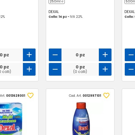
250ml ℮
500ml
DEXAL
DEXAL
22%
Collo: 14 pz -
IVA 22%
Collo:
0 pz
0 pz
0 pz
0 pz
0 colli)
(0 colli)
Art.
0013628001
Cod. Art.
0012997101