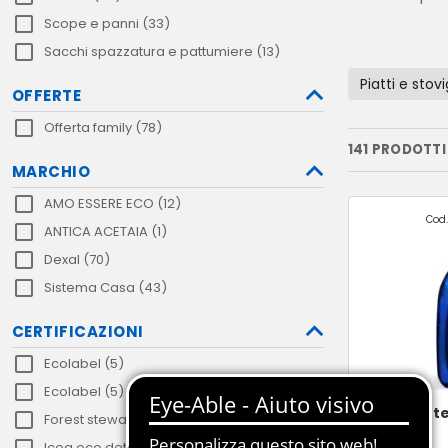
Scope e panni (33)
Sacchi spazzatura e pattumiere (13)
Piatti e stovi
OFFERTE
Offerta family (78)
141 PRODOTTI
MARCHIO
AMO ESSERE ECO (12)
Cod.
ANTICA ACETAIA (1)
Dexal (70)
Sistema Casa (43)
CERTIFICAZIONI
Ecolabel (5)
Ecolabel (5)
Brillantante
Forest stewardship council (7)
Icea eco detergenza (1)