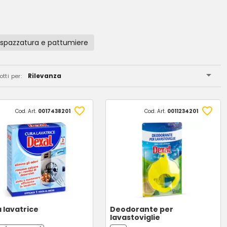
 spazzatura e pattumiere
Rilevanza
tti per:
Cod. Art.
0017438201
Cod. Art.
0011234201
 lavatrice
Deodorante per
lavastoviglie