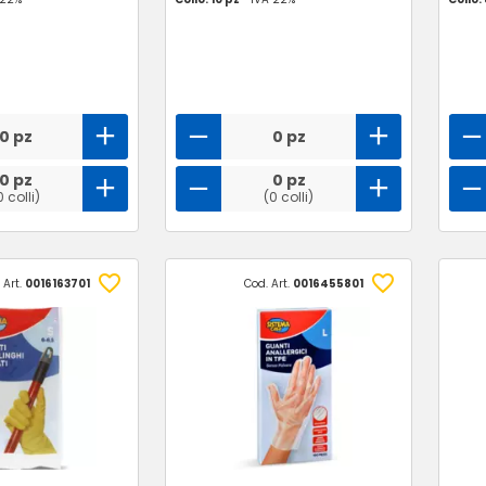
0 pz
0 pz
0 pz
0 pz
0 colli)
(0 colli)
 Art.
0016163701
Cod. Art.
0016455801