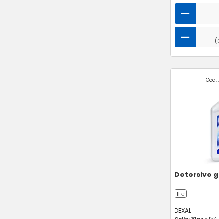
(
Cod. 
Detersivo g
1l ℮
DEXAL
Collo: 10 pz -
IVA