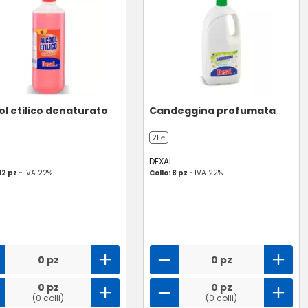
ol etilico denaturato
Candeggina profumata
2l ℮
DEXAL
12 pz -
IVA 22%
Collo: 8 pz -
IVA 22%
0 pz
0 pz
0 pz
0 pz
(0 colli)
(0 colli)