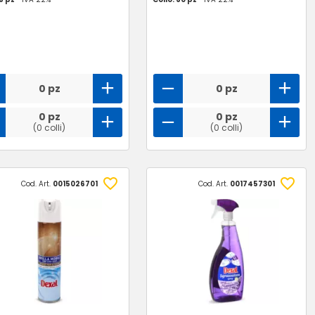
0 pz
0 pz
0 pz
0 pz
(0 colli)
(0 colli)
Cod. Art.
0015026701
Cod. Art.
0017457301