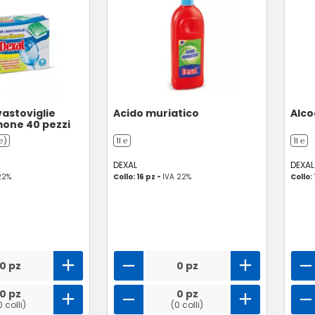
vastoviglie
Acido muriatico
Alco
mone 40 pezzi
℮)
1l ℮
1l ℮
DEXAL
DEXAL
22%
Collo: 16 pz -
IVA 22%
Collo: 
0 pz
0 pz
0 pz
0 pz
0 colli)
(0 colli)