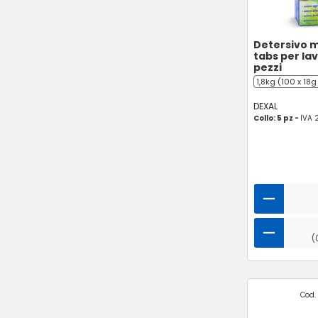
Detersivo m
tabs per lav
pezzi
1,8kg (100 x 18g
DEXAL
Collo: 5 pz -
IVA 
(
Cod. 