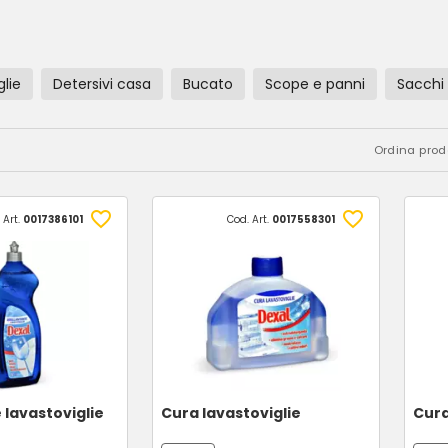
glie
Detersivi casa
Bucato
Scope e panni
Sacchi
Ordina prodo
 Art.
0017386101
Cod. Art.
0017558301
 lavastoviglie
Cura lavastoviglie
Cura