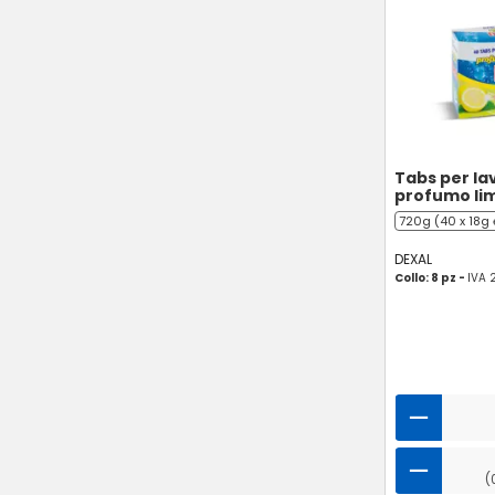
Tabs per la
profumo li
720g (40 x 18g 
DEXAL
Collo: 8 pz -
IVA 
(