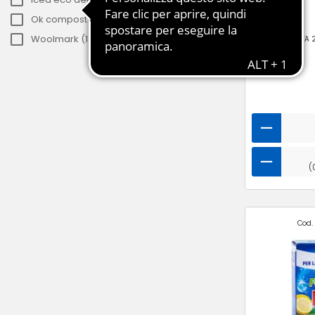
1l ℮
Ok compost industrial (3)
DEXAL
Woolmark (1)
Collo: 8 pz -
IVA 
(
Cod. 