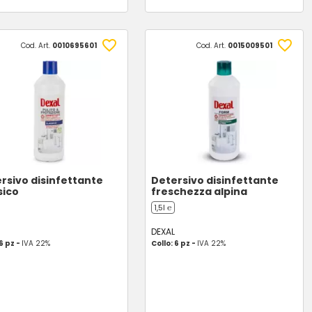
Cod. Art.
0010695601
Cod. Art.
0015009501
rsivo disinfettante
Detersivo disinfettante
sico
freschezza alpina
1,5l ℮
DEXAL
 6 pz -
IVA 22%
Collo: 6 pz -
IVA 22%