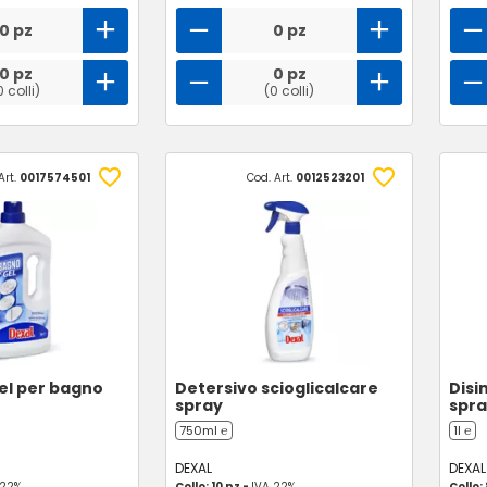
0 pz
0 pz
0 pz
0 pz
0 colli)
(0 colli)
Art.
0017574501
Cod. Art.
0012523201
el per bagno
Detersivo scioglicalcare
Disi
spray
spr
750ml ℮
1l ℮
DEXAL
DEXAL
 22%
Collo: 10 pz -
IVA 22%
Collo: