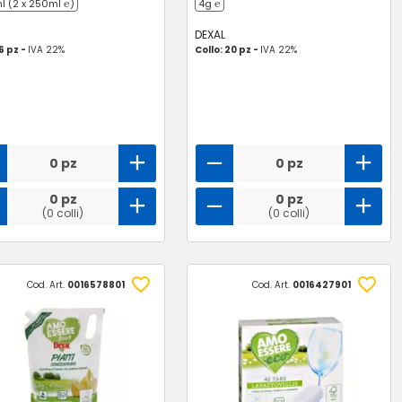
 (2 x 250ml ℮)
4g ℮
DEXAL
 6 pz -
IVA 22%
Collo: 20 pz -
IVA 22%
0 pz
0 pz
0 pz
0 pz
(0 colli)
(0 colli)
Cod. Art.
0016578801
Cod. Art.
0016427901