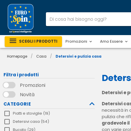
SCEGLI I PRODOTTI
Promozioni
Amo Essere
/
/
Homepage
Casa
Detersivi e pulizia casa
Filtra i prodotti
Deters
Promozioni
Detersivi e p
Novità
Detersivi cas
CATEGORIE
necessità in 
Piatti e stoviglie (19)
pulizia che r
Detersivi casa (54)
gradevole il 
con varie pro
Bucato (29)