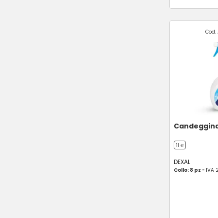
Cod. 
Candeggina
1l ℮
DEXAL
Collo: 8 pz -
IVA 