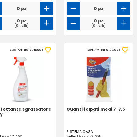
0 pz
0 pz
0 pz
0 pz
(0 colli)
(0 colli)
Cod. Art.
0017516601
Cod. Art.
0016164001
nfettante sgrassatore
Guanti felpati medi 7-7,5
ay
SISTEMA CASA
 8 pz -
IVA 22%
Collo: 60 pz -
IVA 22%