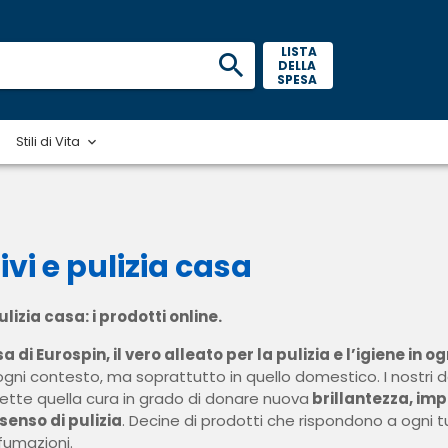
 LISTA 
DELLA 
SPESA 
Stili di Vita
ivi e pulizia casa
ulizia casa: i prodotti online.
a di Eurospin, il vero alleato per la pulizia e l’igiene in 
ogni contesto, ma soprattutto in quello domestico. I nostri de
iflette quella cura in grado di donare nuova
brillantezza, im
senso di pulizia
. Decine di prodotti che rispondono a ogni t
fumazioni.