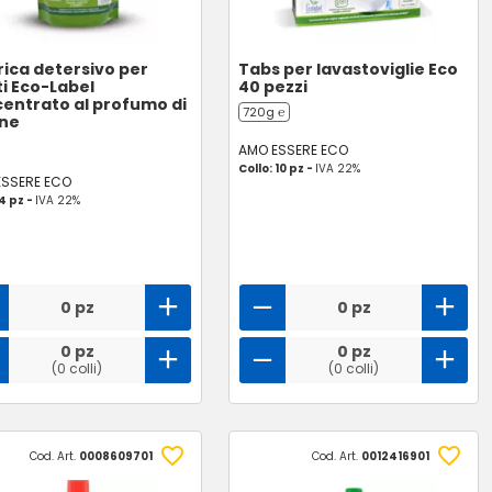
rica detersivo per
Tabs per lavastoviglie Eco
ti Eco-Label
40 pezzi
entrato al profumo di
720g ℮
one
AMO ESSERE ECO
Collo: 10 pz -
IVA 22%
ESSERE ECO
 4 pz -
IVA 22%
0 pz
0 pz
0 pz
0 pz
(0 colli)
(0 colli)
Cod. Art.
0008609701
Cod. Art.
0012416901