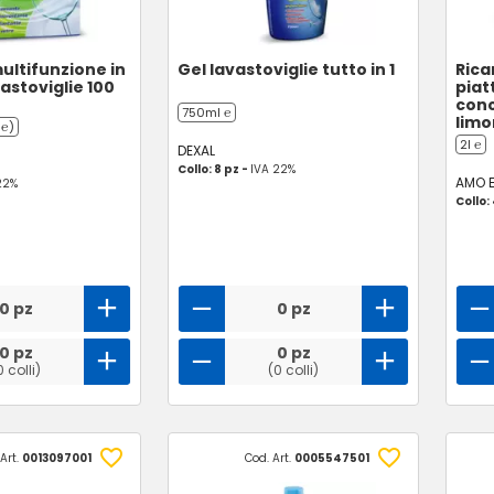
ultifunzione in
Gel lavastoviglie tutto in 1
Rica
astoviglie 100
piat
conc
750ml ℮
lim
 ℮)
2l ℮
DEXAL
Collo: 8 pz -
IVA 22%
AMO 
22%
Collo:
0 pz
0 pz
0 pz
0 pz
0 colli)
(0 colli)
Art.
0013097001
Cod. Art.
0005547501