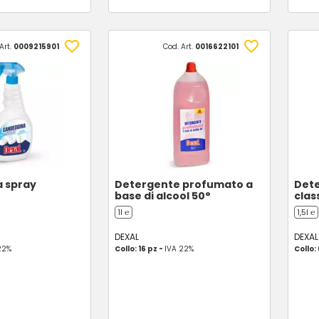
Art.
0009215901
Cod. Art.
0016622101
 spray
Detergente profumato a
Dete
base di alcool 50°
clas
1l ℮
1,5l ℮
DEXAL
DEXAL
22%
Collo: 16 pz -
IVA 22%
Collo: