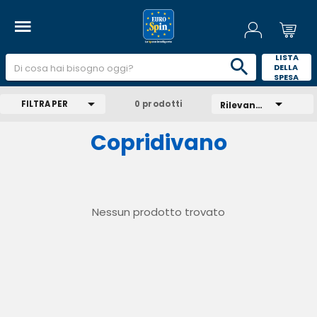
 LISTA 
DELLA 
SPESA 
FILTRA PER
0 prodotti
Rilevanza
Copridivano
Nessun prodotto trovato