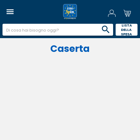
 LISTA 
DELLA 
SPESA 
Caserta