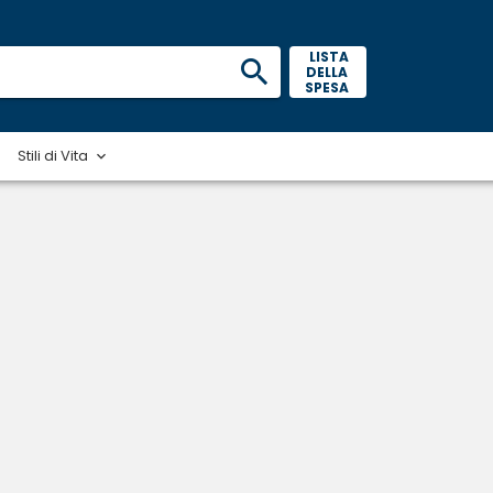
 LISTA 
DELLA 
SPESA 
Stili di Vita