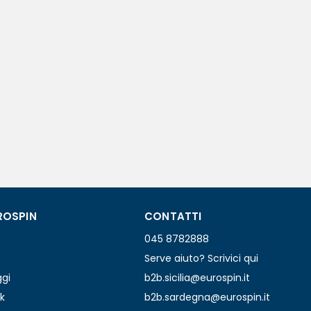
ROSPIN
CONTATTI
045 8782888
Serve aiuto? Scrivici qui
ggi
b2b.sicilia@eurospin.it
k
b2b.sardegna@eurospin.it