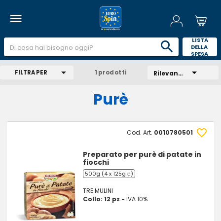
 LISTA 
DELLA 
SPESA 
FILTRA PER
1 prodotti
Rilevanza
Purè
Cod. Art.
0010780501
Preparato per purè di patate in
fiocchi
500g (4 x 125g ℮)
TRE MULINI
Collo: 12 pz -
IVA 10%