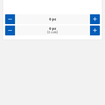
0 pz
0 pz
(0 colli)