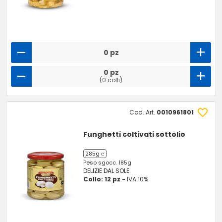
0 pz
0 pz
(0 colli)
Cod. Art.
0010961801
Funghetti coltivati sottolio
285g ℮
Peso sgocc. 185g
DELIZIE DAL SOLE
Collo: 12 pz -
IVA 10%