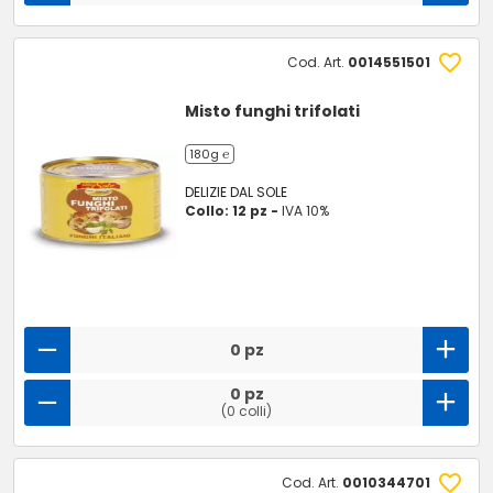
Cod. Art.
0014551501
Misto funghi trifolati
180g ℮
DELIZIE DAL SOLE
Collo: 12 pz -
IVA 10%
0 pz
0 pz
(0 colli)
Cod. Art.
0010344701