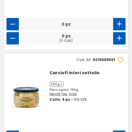
0 pz
0 pz
(0 colli)
Cod. Art.
0015669501
Carciofi interi sottolio
330g ℮
Peso sgocc. 190g
DELIZIE DAL SOLE
Collo: 9 pz -
IVA 10%