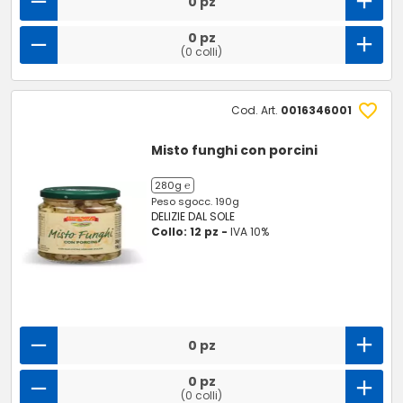
0 pz
0 pz
(0 colli)
Cod. Art.
0016346001
Misto funghi con porcini
280g ℮
Peso sgocc. 190g
DELIZIE DAL SOLE
Collo: 12 pz -
IVA 10%
0 pz
0 pz
(0 colli)