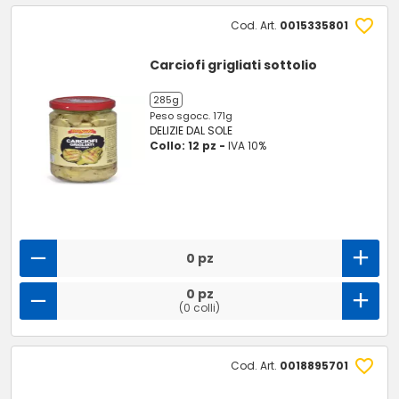
Cod. Art.
0015335801
Carciofi grigliati sottolio
285g
Peso sgocc. 171g
DELIZIE DAL SOLE
Collo: 12 pz -
IVA 10%
0 pz
0 pz
(0 colli)
Cod. Art.
0018895701