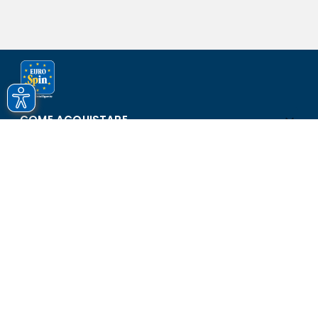
COME ACQUISTARE
ASSISTENZA E SICUREZZA
SCOPRI EUROSPIN
CONTATTI
Eurospin Italia S.p.A. in collaborazione con le altre società del
gruppo - Via Campalto 3/d - 37036 San Martino Buon Albergo
(VR) - Fax +39 045 8782333 - Partita IVA 02536510239