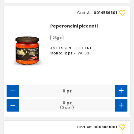
Cod. Art.
0014556501
Peperoncini piccanti
125g ℮
AMO ESSERE ECCELLENTE
Collo: 12 pz -
IVA 10%
0 pz
0 pz
(0 colli)
Cod. Art.
0008831001