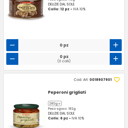
DELIZIE DAL SOLE
Collo: 12 pz -
IVA 10%
0 pz
0 pz
(0 colli)
Cod. Art.
0018907901
Peperoni grigliati
280g ℮
Peso sgocc. 182g
DELIZIE DAL SOLE
Collo: 6 pz -
IVA 10%