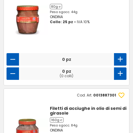
80g ℮
Peso sgocc. 44g
ONDINA
Collo: 25 pz -
IVA 10%
0 pz
0 pz
(0 colli)
Cod. Art.
0013887301
Filetti di acciughe in olio di semi di
girasole
160g ℮
Peso sgocc. 84g
ONDINA