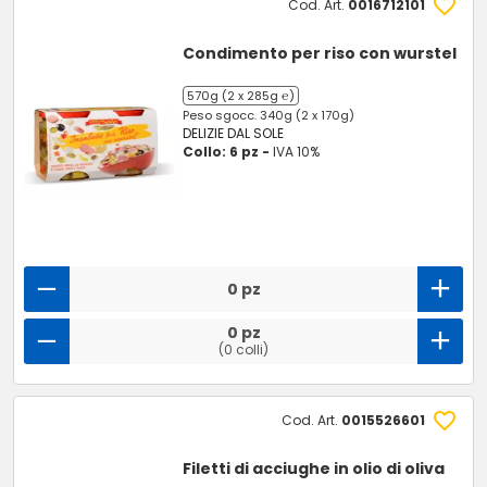
Cod. Art.
0016712101
Condimento per riso con wurstel
570g (2 x 285g ℮)
Peso sgocc. 340g (2 x 170g)
DELIZIE DAL SOLE
Collo: 6 pz -
IVA 10%
0 pz
0 pz
(0 colli)
Cod. Art.
0015526601
Filetti di acciughe in olio di oliva