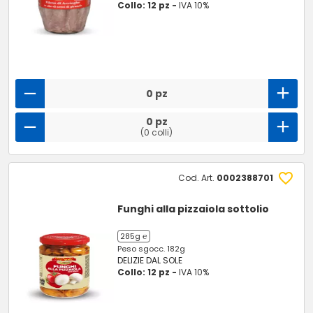
Collo: 12 pz -
IVA 10%
0 pz
0 pz
(0 colli)
Cod. Art.
0002388701
Funghi alla pizzaiola sottolio
285g ℮
Peso sgocc. 182g
DELIZIE DAL SOLE
Collo: 12 pz -
IVA 10%