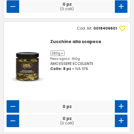
0 pz
(0 colli)
Cod. Art.
0018406601
Zucchine alla scapece
280g ℮
Peso sgocc. 160g
AMO ESSERE ECCELLENTE
Collo: 8 pz -
IVA 10%
0 pz
0 pz
(0 colli)