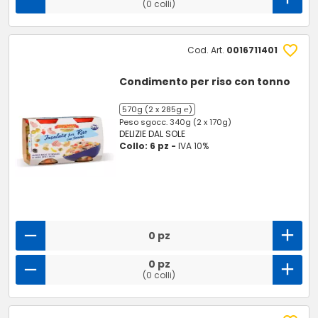
(0 colli)
Cod. Art.
0016711401
Condimento per riso con tonno
570g (2 x 285g ℮)
Peso sgocc. 340g (2 x 170g)
DELIZIE DAL SOLE
Collo: 6 pz -
IVA 10%
0 pz
0 pz
(0 colli)