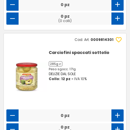
0 pz
0 pz
(0 colli)
Cod. Art.
0009814301
Carciofini spaccati sottolio
285g ℮
Peso sgocc. 171g
DELIZIE DAL SOLE
Collo: 12 pz -
IVA 10%
0 pz
0 pz