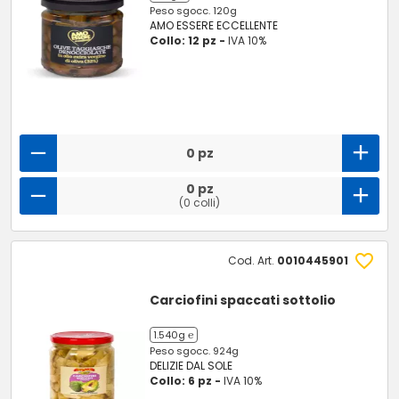
Peso sgocc. 120g
AMO ESSERE ECCELLENTE
Collo: 12 pz -
IVA 10%
0 pz
0 pz
(0 colli)
Cod. Art.
0010445901
Carciofini spaccati sottolio
1.540g ℮
Peso sgocc. 924g
DELIZIE DAL SOLE
Collo: 6 pz -
IVA 10%