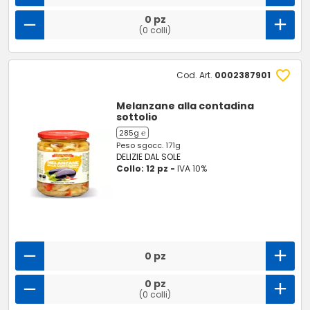
0 pz
(0 colli)
Cod. Art.
0002387901
Melanzane alla contadina
sottolio
285g ℮
Peso sgocc. 171g
DELIZIE DAL SOLE
Collo: 12 pz -
IVA 10%
0 pz
0 pz
(0 colli)