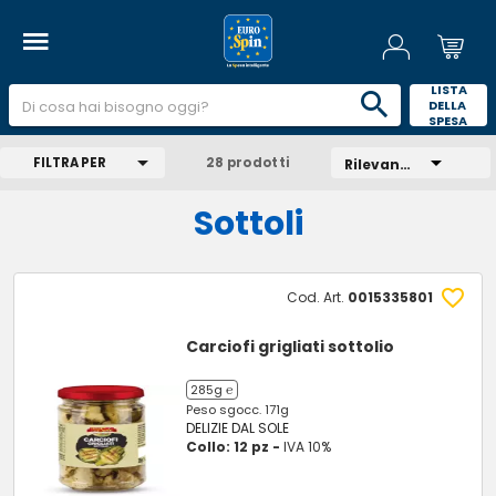
 LISTA 
DELLA 
SPESA 
FILTRA PER
28 prodotti
Rilevanza
Sottoli
Cod. Art.
0015335801
Carciofi grigliati sottolio
285g ℮
Peso sgocc. 171g
DELIZIE DAL SOLE
Collo: 12 pz -
IVA 10%