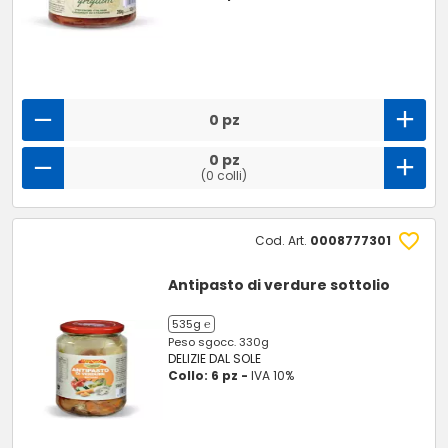
0 pz
0 pz
(0 colli)
Cod. Art.
0008777301
Antipasto di verdure sottolio
535g ℮
Peso sgocc. 330g
DELIZIE DAL SOLE
Collo: 6 pz -
IVA 10%