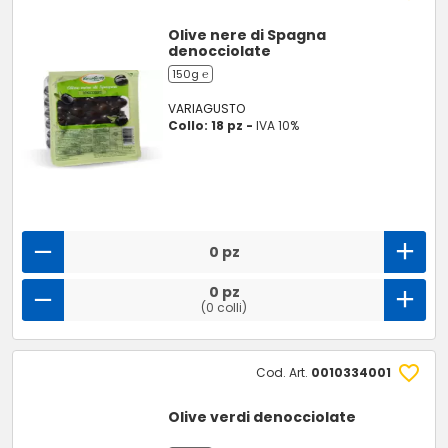
Olive nere di Spagna
denocciolate
150g ℮
VARIAGUSTO
Collo: 18 pz -
IVA 10%
0 pz
0 pz
(0 colli)
Cod. Art.
0010334001
Olive verdi denocciolate