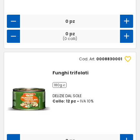
0 pz
0 pz
(0 colli)
Cod. Art.
0008830001
Funghi trifolati
180g ℮
DELIZIE DAL SOLE
Collo: 12 pz -
IVA 10%