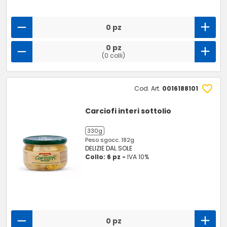
0 pz
0 pz
(0 colli)
Cod. Art.
0016188101
Carciofi interi sottolio
330g
Peso sgocc. 182g
DELIZIE DAL SOLE
Collo: 6 pz -
IVA 10%
0 pz