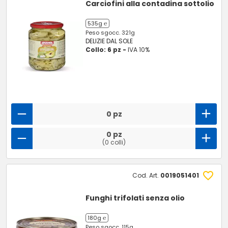
Carciofini alla contadina sottolio
535g ℮
Peso sgocc. 321g
DELIZIE DAL SOLE
Collo: 6 pz -
IVA 10%
0 pz
0 pz
(0 colli)
Cod. Art.
0019051401
Funghi trifolati senza olio
180g ℮
Peso sgocc. 115g