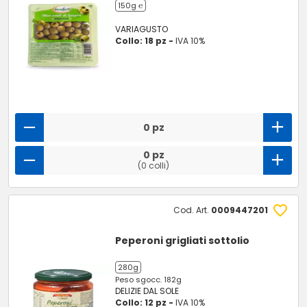
150g ℮
VARIAGUSTO
Collo: 18 pz -
IVA 10%
0 pz
0 pz
(0 colli)
Cod. Art.
0009447201
Peperoni grigliati sottolio
280g
Peso sgocc. 182g
DELIZIE DAL SOLE
Collo: 12 pz -
IVA 10%