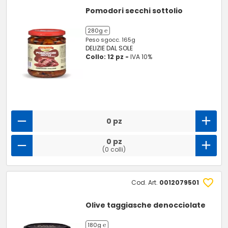
Pomodori secchi sottolio
280g ℮
Peso sgocc. 165g
DELIZIE DAL SOLE
Collo: 12 pz -
IVA 10%
0 pz
0 pz
(0 colli)
Cod. Art.
0012079501
Olive taggiasche denocciolate
180g ℮