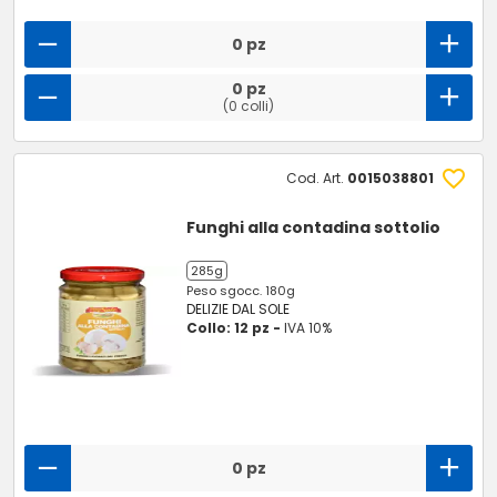
0 pz
0 pz
(0 colli)
Cod. Art.
0015038801
Funghi alla contadina sottolio
285g
Peso sgocc. 180g
DELIZIE DAL SOLE
Collo: 12 pz -
IVA 10%
0 pz