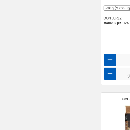
500g (2 x 250g
DON JEREZ
Collo: 10 pz -
IVA
(
Cod. 