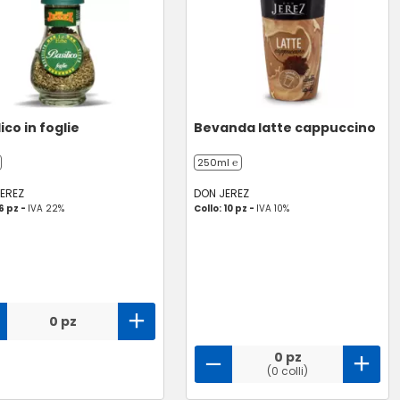
ico in foglie
Bevanda latte cappuccino
250ml ℮
EREZ
DON JEREZ
 6 pz -
IVA 22%
Collo: 10 pz -
IVA 10%
0 pz
0 pz
(0 colli)