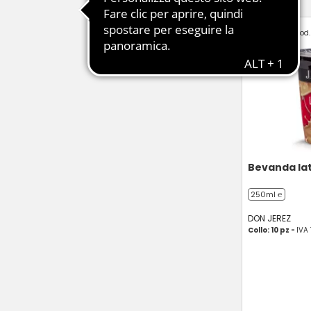
Cod.
Bevanda la
250ml ℮
DON JEREZ
Collo: 10 pz -
IVA