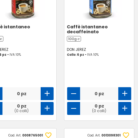
è istantaneo
Caffè istantaneo
decaffeinato
 ℮
100g ℮
EREZ
DON JEREZ
 6 pz -
IVA 10%
Collo: 6 pz -
IVA 10%
0 pz
0 pz
0 pz
0 pz
(0 colli)
(0 colli)
Cod. Art.
0008765001
Cod. Art.
0013098301