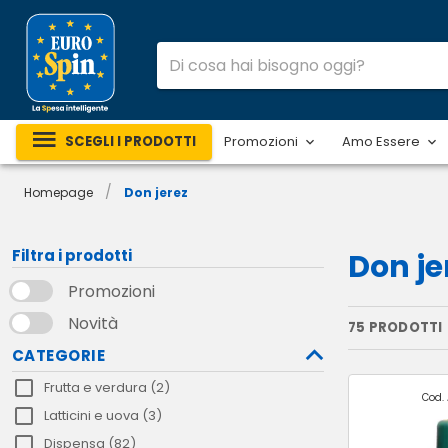
SCEGLI I PRODOTTI
Promozioni
Amo Essere
/
Homepage
Don jerez
Filtra i prodotti
Don je
Promozioni
Novità
75 PRODOTTI
CATEGORIE
Frutta e verdura (2)
Cod. 
Latticini e uova (3)
Dispensa (82)