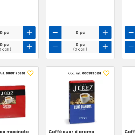
0 pz
0 pz
0 pz
0 pz
0 colli)
(0 colli)
Art.
0008170601
Cod. Art.
0003890101
ico macinato
Caffè cuor d'aroma
Caff