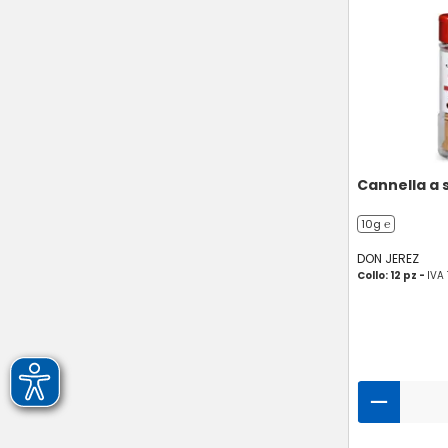
Cannella a 
10g ℮
DON JEREZ
Collo: 12 pz -
IVA