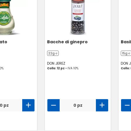
nato
Bacche di ginepro
Basil
22g ℮
15g ℮
DON JEREZ
DON J
10%
Collo: 12 pz -
IVA 10%
Collo:
0 pz
0 pz