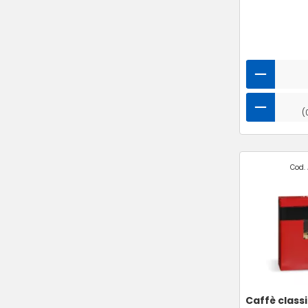
(
Cod. 
Caffè class