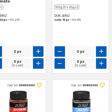
inato
 ℮
100g (5 x 20g ℮)
EREZ
DON JEREZ
 20 pz -
IVA 22%
Collo: 15 pz -
IVA 10%
0 pz
0 pz
0 pz
0 pz
(0 colli)
(0 colli)
Cod. Art.
0018659001
Cod. Art.
0018659101