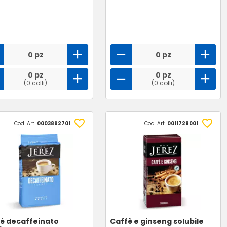
0 pz
0 pz
0 pz
0 pz
(0 colli)
(0 colli)
Cod. Art.
0003892701
Cod. Art.
0011728001
è decaffeinato
Caffè e ginseng solubile