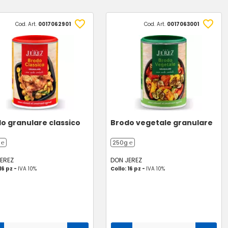
Cod. Art.
0017062901
Cod. Art.
0017063001
o granulare classico
Brodo vegetale granulare
 ℮
250g ℮
EREZ
DON JEREZ
16 pz -
IVA 10%
Collo: 16 pz -
IVA 10%