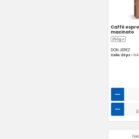
Caffè espr
macinato
250g ℮
DON JEREZ
Collo: 20 pz -
IVA
(
Cod.