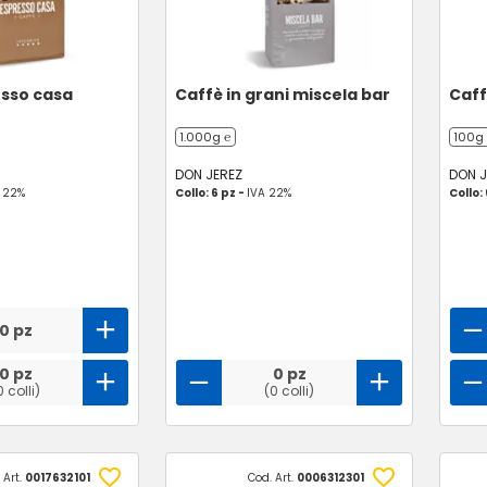
esso casa
Caffè in grani miscela bar
Caff
1.000g ℮
100g
DON JEREZ
DON J
 22%
Collo: 6 pz -
IVA 22%
Collo:
0 pz
0 pz
0 pz
0 colli)
(0 colli)
 Art.
0017632101
Cod. Art.
0006312301