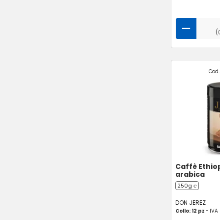
(
Cod.
Caffè Ethio
arabica
250g ℮
DON JEREZ
Collo: 12 pz -
IVA