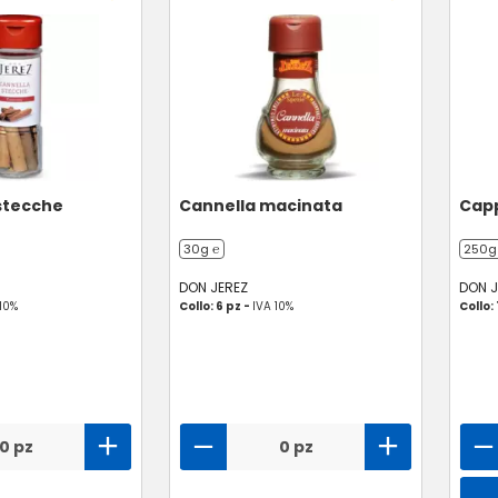
stecche
Cannella macinata
Capp
30g ℮
250g
DON JEREZ
DON J
 10%
Collo: 6 pz -
IVA 10%
Collo: 
0 pz
0 pz