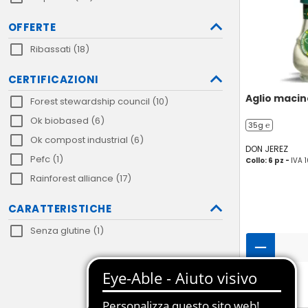
OFFERTE
Ribassati (18)
CERTIFICAZIONI
Aglio maci
Forest stewardship council (10)
Ok biobased (6)
35g ℮
Ok compost industrial (6)
DON JEREZ
Pefc (1)
Collo: 6 pz -
IVA 
Rainforest alliance (17)
CARATTERISTICHE
Senza glutine (1)