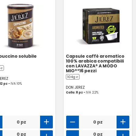
uccino solubile
Capsule caffè aromatico
100% arabica compatibili
con LAVAZZA® A MODO
 ℮
MIO®*16 pezzi
104g ℮
EREZ
12 pz -
IVA 10%
DON JEREZ
Collo: 8 pz -
IVA 22%
0 pz
0 pz
0 pz
0 pz