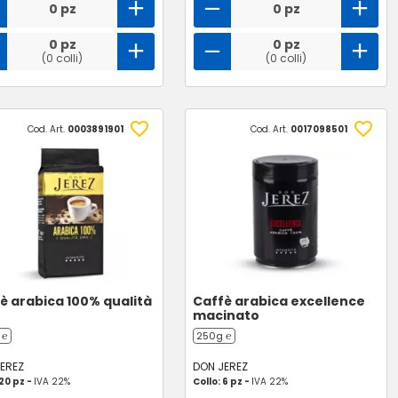
0 pz
0 pz
0 pz
0 pz
(0 colli)
(0 colli)
Cod. Art.
0003891901
Cod. Art.
0017098501
è arabica 100% qualità
Caffè arabica excellence
macinato
 ℮
250g ℮
EREZ
DON JEREZ
 20 pz -
IVA 22%
Collo: 6 pz -
IVA 22%