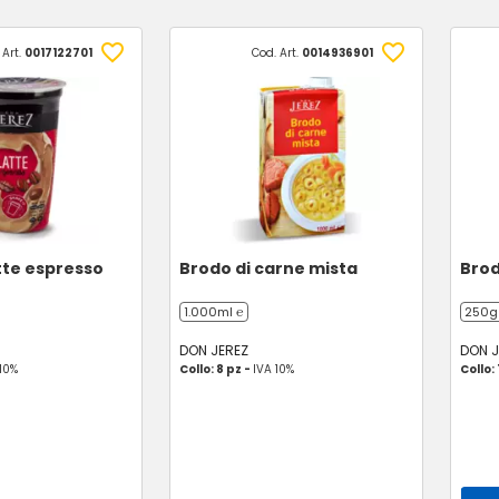
 Art.
0017122701
Cod. Art.
0014936901
tte espresso
Brodo di carne mista
Brod
1.000ml ℮
250g
DON JEREZ
DON J
 10%
Collo: 8 pz -
IVA 10%
Collo: 