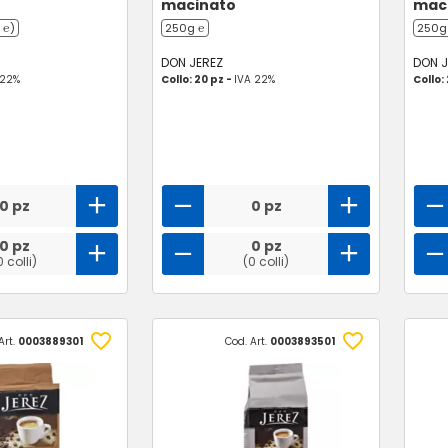
macinato
mac
 ℮)
250g ℮
250g
DON JEREZ
DON J
 22%
Collo: 20 pz -
IVA 22%
Collo:
0 pz
0 pz
0 pz
0 pz
0 colli)
(0 colli)
Art.
0003889301
Cod. Art.
0003893501