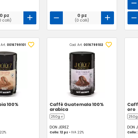
0 pz
0 pz
0 colli)
(0 colli)
 Art.
0016799101
Cod. Art.
0016799102
pia 100%
Caffè Guatemala 100%
Caff
arabica
oro
250g ℮
250g
DON JEREZ
DON J
 22%
Collo: 12 pz -
IVA 22%
Collo: