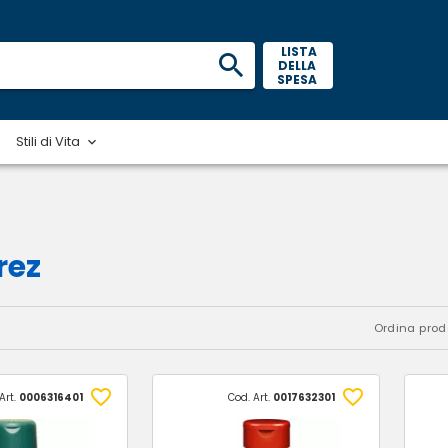
 LISTA 
DELLA 
SPESA 
Stili di Vita
rez
Ordina prodo
Art.
0006316401
Cod. Art.
0017632301