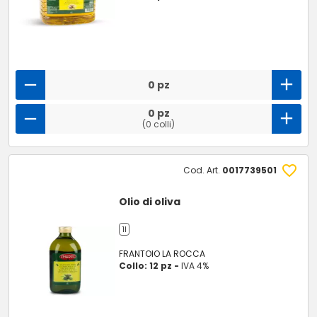
0 pz
0 pz
(0 colli)
Cod. Art.
0017739501
Olio di oliva
1l
FRANTOIO LA ROCCA
Collo: 12 pz -
IVA 4%