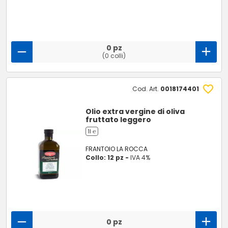
0 pz
(0 colli)
Cod. Art.
0018174401
Olio extra vergine di oliva
fruttato leggero
1l ℮
FRANTOIO LA ROCCA
Collo: 12 pz -
IVA 4%
0 pz