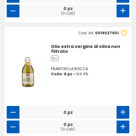
0 pz
(0 colli)
Cod. Art.
0019027901
Olio extra vergine di oliva non
filtrato
1l ℮
FRANTOIO LA ROCCA
Collo: 6 pz -
IVA 4%
0 pz
0 pz
(0 colli)