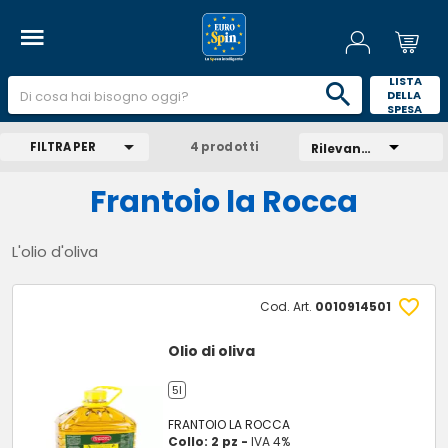
 LISTA 
DELLA 
SPESA 
FILTRA PER
4 prodotti
Rilevanza
Frantoio la Rocca
L'olio d'oliva
Cod. Art.
0010914501
Olio di oliva
5l
FRANTOIO LA ROCCA
Collo: 2 pz -
IVA 4%