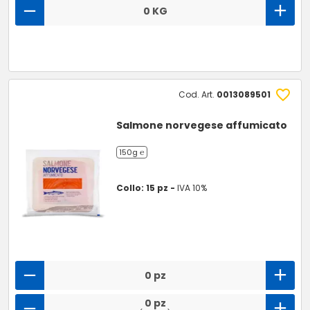
0 KG
Cod. Art.
0013089501
Salmone norvegese affumicato
150g ℮
Collo: 15 pz -
IVA 10%
0 pz
0 pz