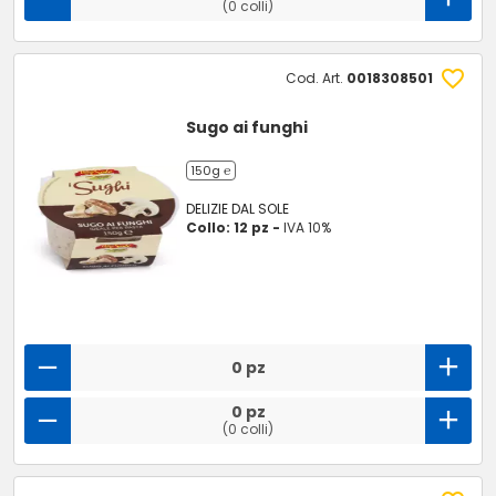
(0 colli)
Cod. Art.
0018308501
Sugo ai funghi
150g ℮
DELIZIE DAL SOLE
Collo: 12 pz -
IVA 10%
0 pz
0 pz
(0 colli)