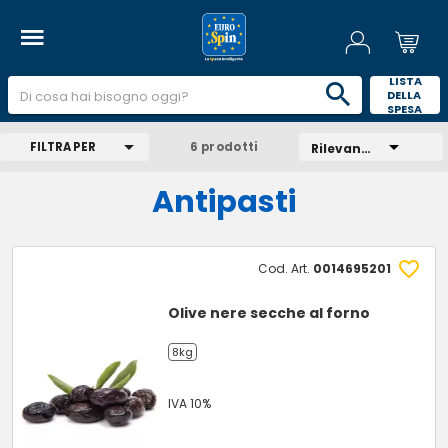
 LISTA 
DELLA 
SPESA 
FILTRA PER
6 prodotti
Rilevanza
Antipasti
Cod. Art.
0014695201
Olive nere secche al forno
8kg
IVA 10%