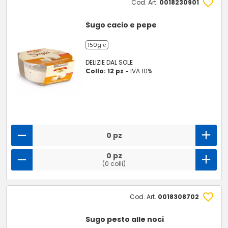
Cod. Art.
0018230901
Sugo cacio e pepe
150g ℮
DELIZIE DAL SOLE
Collo: 12 pz -
IVA 10%
0 pz
0 pz
(0 colli)
Cod. Art.
0018308702
Sugo pesto alle noci