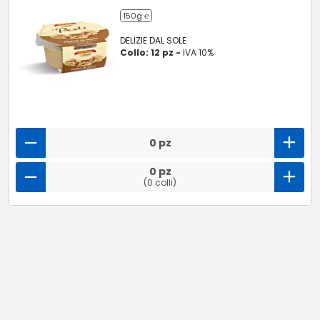
150g ℮
DELIZIE DAL SOLE
Collo: 12 pz -
IVA 10%
0 pz
0 pz
(0 colli)