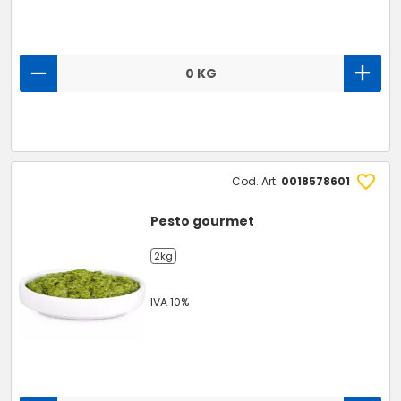
0 KG
Cod. Art.
0018578601
Pesto gourmet
2kg
IVA 10%