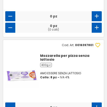
0 pz
0 pz
(0 colli)
Cod. Art.
0016397801
Mozzarella per pizza senza
lattosio
400g ℮
AMO ESSERE SENZA LATTOSIO
Collo: 8 pz -
IVA 4%