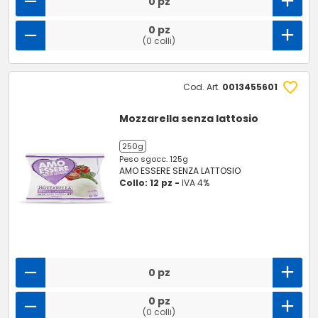
0 pz
0 pz
(0 colli)
Cod. Art.
0013455601
Mozzarella senza lattosio
250g
Peso sgocc. 125g
AMO ESSERE SENZA LATTOSIO
Collo: 12 pz -
IVA 4%
0 pz
0 pz
(0 colli)