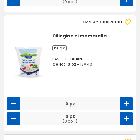
(0 colli)
Cod. Art.
0016731101
Ciliegine di mozzarella
150g ℮
PASCOLI ITALIANI
Collo: 10 pz -
IVA 4%
0 pz
0 pz
(0 colli)