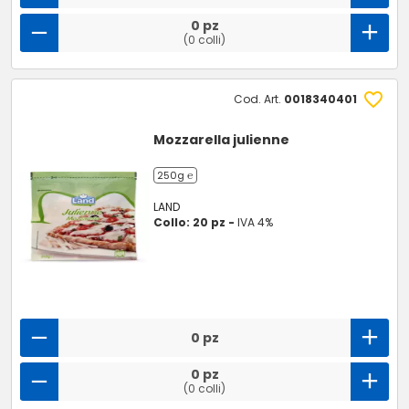
0 pz
(0 colli)
Cod. Art.
0018340401
Mozzarella julienne
250g ℮
LAND
Collo: 20 pz -
IVA 4%
0 pz
0 pz
(0 colli)