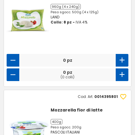
960g (4 x 240g)
Peso sgocc. 500g (4 x 125g)
LAND
Collo: 8 pz -
IVA 4%
0 pz
0 pz
(0 colli)
Cod. Art.
0014395801
Mozzarella fior di latte
400g
Peso sgocc. 200g
PASCOLI ITALIANI