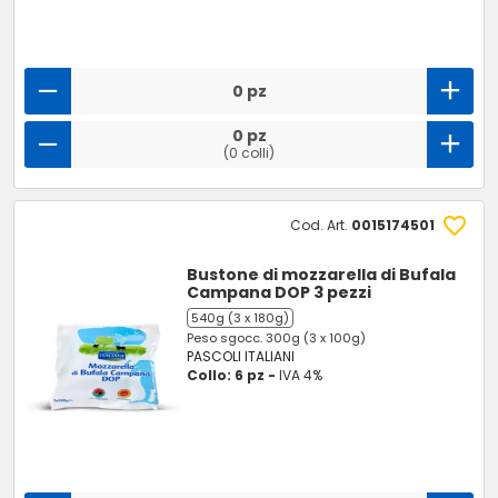
0 pz
0 pz
(0 colli)
Cod. Art.
0015174501
Bustone di mozzarella di Bufala
Campana DOP 3 pezzi
540g (3 x 180g)
Peso sgocc. 300g (3 x 100g)
PASCOLI ITALIANI
Collo: 6 pz -
IVA 4%