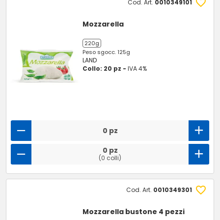
Cod. Art.
0010349101
Mozzarella
220g
Peso sgocc. 125g
LAND
Collo: 20 pz -
IVA 4%
0 pz
0 pz
(0 colli)
Cod. Art.
0010349301
Mozzarella bustone 4 pezzi