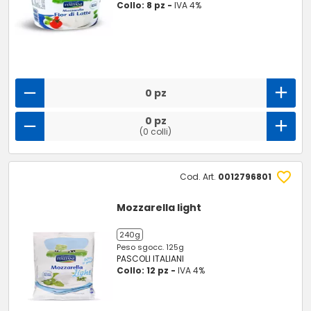
Collo: 8 pz -
IVA 4%
0 pz
0 pz
(0 colli)
Cod. Art.
0012796801
Mozzarella light
240g
Peso sgocc. 125g
PASCOLI ITALIANI
Collo: 12 pz -
IVA 4%