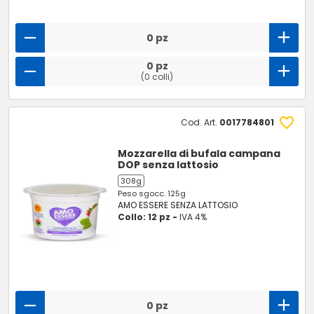
0 pz
0 pz
(0 colli)
Cod. Art.
0017784801
Mozzarella di bufala campana
DOP senza lattosio
308g
Peso sgocc. 125g
AMO ESSERE SENZA LATTOSIO
Collo: 12 pz -
IVA 4%
0 pz