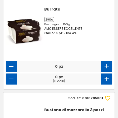
Burrata
290g
Peso sgocc. 150g
AMO ESSERE ECCELLENTE
Collo: 6 pz -
IVA 4%
0 pz
0 pz
(0 colli)
Cod. Art.
0010705801
Bustone di mozzarella 3 pezzi