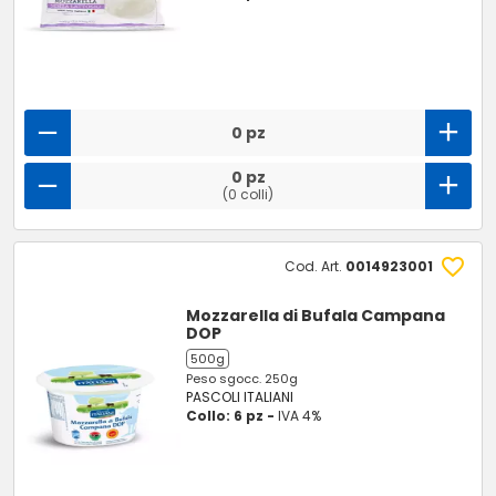
0 pz
0 pz
(0 colli)
Cod. Art.
0014923001
Mozzarella di Bufala Campana
DOP
500g
Peso sgocc. 250g
PASCOLI ITALIANI
Collo: 6 pz -
IVA 4%