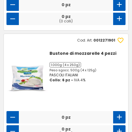
0 pz
0 pz
(0 colli)
Cod. Art.
0012271901
Bustone di mozzarelle 4 pezzi
1.000g (4 x 250g)
Peso sgocc. 500g (4 x 125g)
PASCOLI ITALIANI
Collo: 6 pz -
IVA 4%
0 pz
0 pz