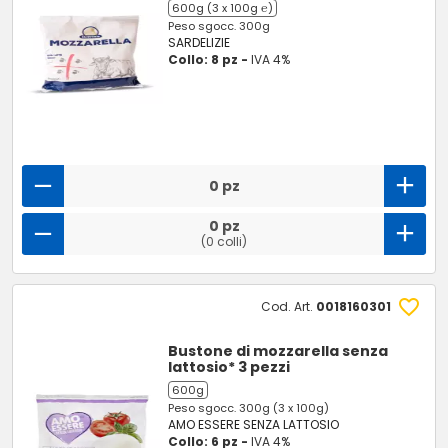
600g (3 x 100g ℮)
Peso sgocc. 300g
SARDELIZIE
Collo: 8 pz -
IVA 4%
0 pz
0 pz
(0 colli)
Cod. Art.
0018160301
Bustone di mozzarella senza
lattosio* 3 pezzi
600g
Peso sgocc. 300g (3 x 100g)
AMO ESSERE SENZA LATTOSIO
Collo: 6 pz -
IVA 4%