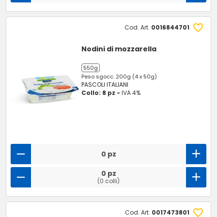
Cod. Art.
0016844701
Nodini di mozzarella
550g
Peso sgocc. 200g (4 x 50g)
PASCOLI ITALIANI
Collo: 8 pz -
IVA 4%
0 pz
0 pz
(0 colli)
Cod. Art.
0017473801