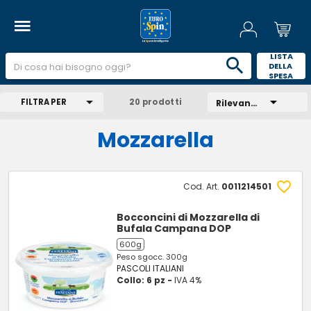
 LISTA 
DELLA 
SPESA 
FILTRA PER
20 prodotti
Rilevanza
Mozzarella
Cod. Art.
0011214501
Bocconcini di Mozzarella di
Bufala Campana DOP
600g
Peso sgocc. 300g
PASCOLI ITALIANI
Collo: 6 pz -
IVA 4%