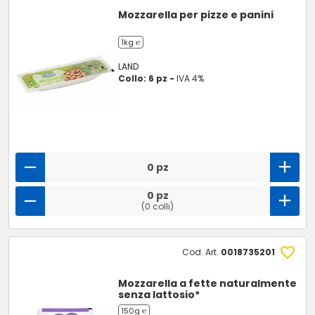
Mozzarella per pizze e panini
1kg ℮
LAND
Collo: 6 pz -
IVA 4%
0 pz
0 pz
(0 colli)
Cod. Art.
0018735201
Mozzarella a fette naturalmente
senza lattosio*
150g ℮