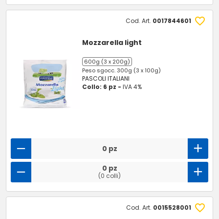
Cod. Art.
0017844601
Mozzarella light
600g (3 x 200g)
Peso sgocc. 300g (3 x 100g)
PASCOLI ITALIANI
Collo: 6 pz -
IVA 4%
0 pz
0 pz
(0 colli)
Cod. Art.
0015528001