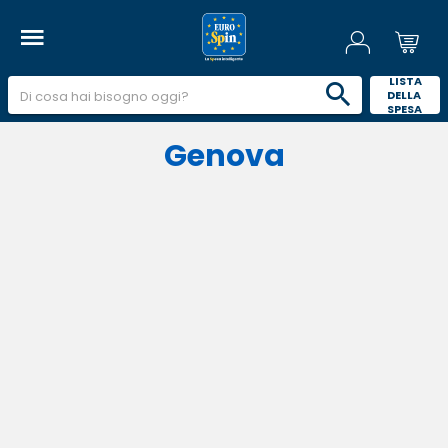
 LISTA 
DELLA 
SPESA 
Genova