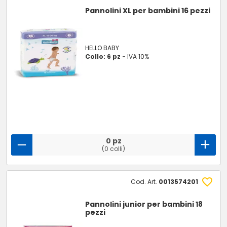
Pannolini XL per bambini 16 pezzi
HELLO BABY
Collo: 6 pz -
IVA 10%
0 pz
(0 colli)
Cod. Art.
0013574201
Pannolini junior per bambini 18
pezzi