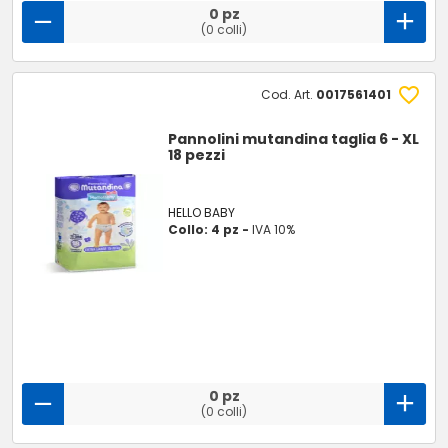
0 pz
(0 colli)
Cod. Art.
0017561401
Pannolini mutandina taglia 6 - XL
18 pezzi
HELLO BABY
Collo: 4 pz -
IVA 10%
0 pz
(0 colli)