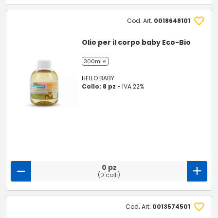
Cod. Art.
0018648101
Olio per il corpo baby Eco-Bio
300ml ℮
HELLO BABY
Collo: 8 pz -
IVA 22%
0 pz
(0 colli)
Cod. Art.
0013574501