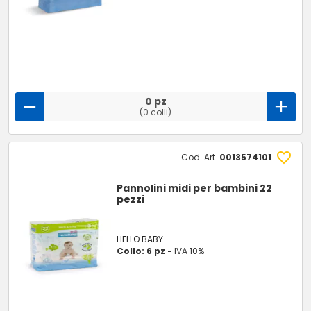
0 pz
(0 colli)
Cod. Art.
0013574101
Pannolini midi per bambini 22
pezzi
HELLO BABY
Collo: 6 pz -
IVA 10%