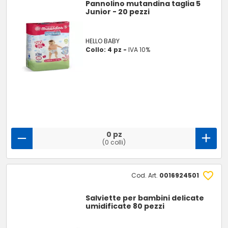
Pannolino mutandina taglia 5
Junior - 20 pezzi
HELLO BABY
Collo: 4 pz -
IVA 10%
0 pz
(0 colli)
Cod. Art.
0016924501
Salviette per bambini delicate
umidificate 80 pezzi