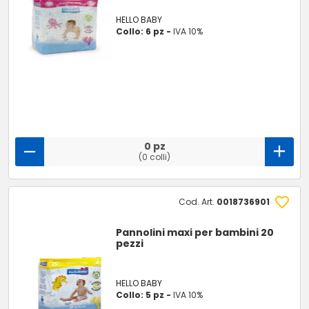
HELLO BABY
Collo: 6 pz -
IVA 10%
0 pz
(0 colli)
Cod. Art.
0018736901
Pannolini maxi per bambini 20
pezzi
HELLO BABY
Collo: 5 pz -
IVA 10%