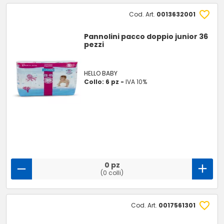
Cod. Art.
0013632001
Pannolini pacco doppio junior 36
pezzi
HELLO BABY
Collo: 6 pz -
IVA 10%
0 pz
(0 colli)
Cod. Art.
0017561301