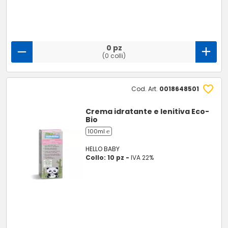
0 pz
(0 colli)
Cod. Art.
0018648501
Crema idratante e lenitiva Eco-
Bio
100ml ℮
HELLO BABY
Collo: 10 pz -
IVA 22%