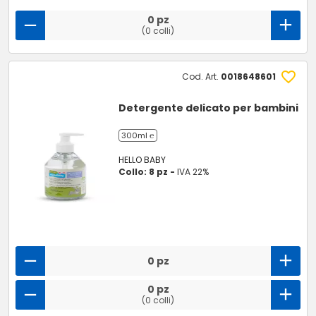
0 pz
(0 colli)
Cod. Art.
0018648601
Detergente delicato per bambini
300ml ℮
HELLO BABY
Collo: 8 pz -
IVA 22%
0 pz
0 pz
(0 colli)