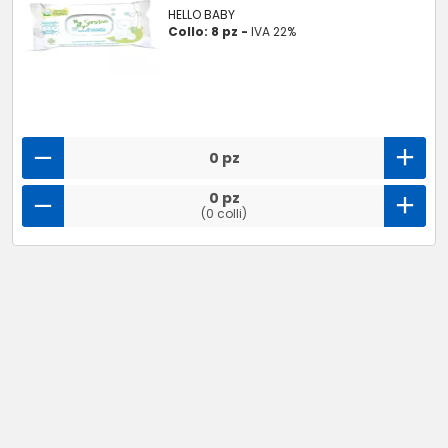
HELLO BABY
Collo: 8 pz -
IVA 22%
0 pz
0 pz
(0 colli)