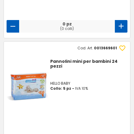
0 pz
(0 colli)
Cod. Art.
0013669601
Pannolini mini per bambini 24
pezzi
HELLO BABY
Collo: 5 pz -
IVA 10%