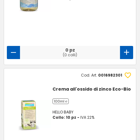
0 pz
(0 colli)
Cod. Art.
0016982301
Crema all'ossido di zinco Eco-Bio
100ml ℮
HELLO BABY
Collo: 10 pz -
IVA 22%