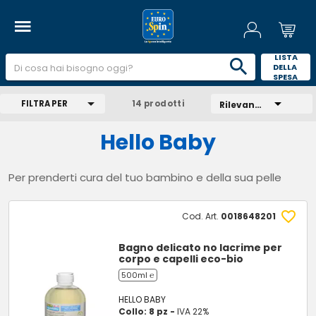
 LISTA 
DELLA 
SPESA 
FILTRA PER
14 prodotti
Rilevanza
Hello Baby
Per prenderti cura del tuo bambino e della sua pelle
Cod. Art.
0018648201
Bagno delicato no lacrime per
corpo e capelli eco-bio
500ml ℮
HELLO BABY
Collo: 8 pz -
IVA 22%