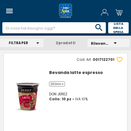
 LISTA 
DELLA 
SPESA 
FILTRA PER
2 prodotti
Rilevanza
Cod. Art.
0017122701
Bevanda latte espresso
250ml ℮
DON JEREZ
Collo: 10 pz -
IVA 10%