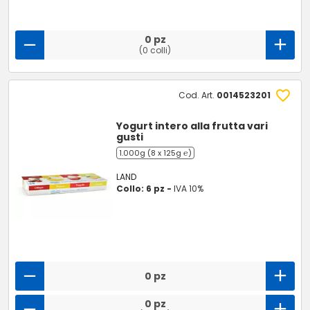
0 pz
(0 colli)
Cod. Art.
0014523201
Yogurt intero alla frutta vari
gusti
1.000g (8 x 125g ℮)
LAND
Collo: 6 pz -
IVA 10%
0 pz
0 pz