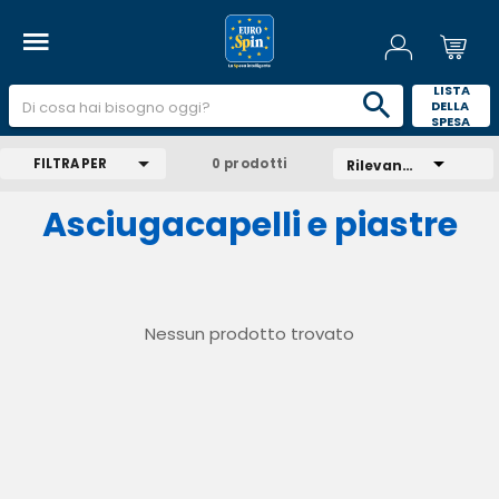
 LISTA 
DELLA 
SPESA 
FILTRA PER
0 prodotti
Rilevanza
Asciugacapelli e piastre
Nessun prodotto trovato