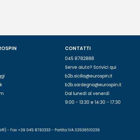
ROSPIN
CONTATTI
045 8782888
Serve aiuto? Scrivici qui
ggi
b2b.sicilia@eurospin.it
k
b2b.sardegna@eurospin.it
am
Dal lunedì al venerdì
9:00 - 13:30 e 14:30 - 17:30
(VR) - Fax +39 045 8782333 - Partita IVA 02536510239