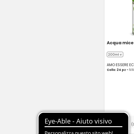
Acqua micel
200ml ℮
AMO ESSERE E
Collo: 24 pz -
IV
(