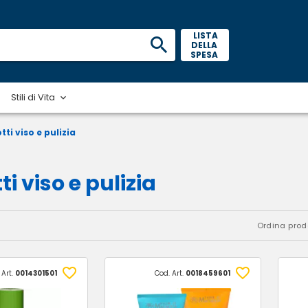
 LISTA 
DELLA 
SPESA 
Stili di Vita
tti viso e pulizia
i viso e pulizia
Ordina prodo
 Art.
0014301501
Cod. Art.
0018459601