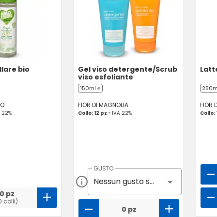
lare bio
Gel viso detergente/Scrub
Latt
viso esfoliante
150ml ℮
250m
CO
FIOR DI MAGNOLIA
FIOR 
A 22%
Collo: 12 pz -
IVA 22%
Collo: 
GUSTO
Nessun gusto selezionato
0 pz
0 colli)
0 pz