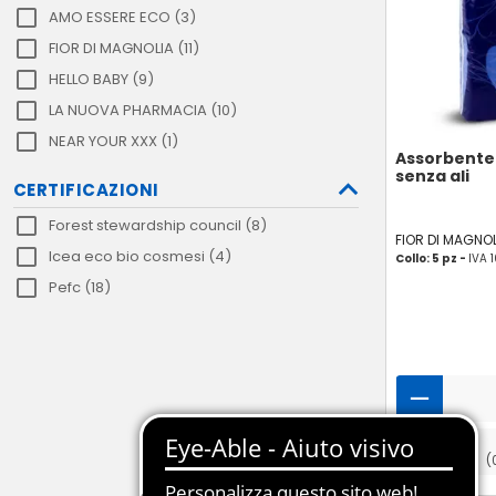
AMO ESSERE ECO (3)
FIOR DI MAGNOLIA (11)
HELLO BABY (9)
LA NUOVA PHARMACIA (10)
NEAR YOUR XXX (1)
Assorbente 
senza ali
CERTIFICAZIONI
Forest stewardship council (8)
FIOR DI MAGNOL
Icea eco bio cosmesi (4)
Collo: 5 pz -
IVA 
Pefc (18)
(