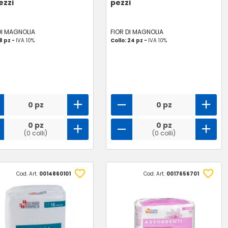
ezzi
pezzi
DI MAGNOLIA
FIOR DI MAGNOLIA
 8 pz -
IVA 10%
Collo: 24 pz -
IVA 10%
0 pz
0 pz
0 pz
0 pz
(0 colli)
(0 colli)
Cod. Art.
0014860101
Cod. Art.
0017656701