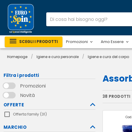
SCEGLI I PRODOTTI
Promozioni
Amo Essere
/
/
Homepage
Igiene e cura personale
Igiene e cura del corpo
Filtra i prodotti
Assor
Promozioni
Novità
38 PRODOTTI
OFFERTE
Offerta family (31)
Cod.
MARCHIO