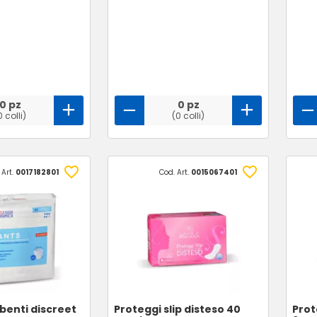
0 pz
0 pz
0 colli)
(0 colli)
 Art.
0017182801
Cod. Art.
0015067401
benti discreet
Proteggi slip disteso 40
Prot