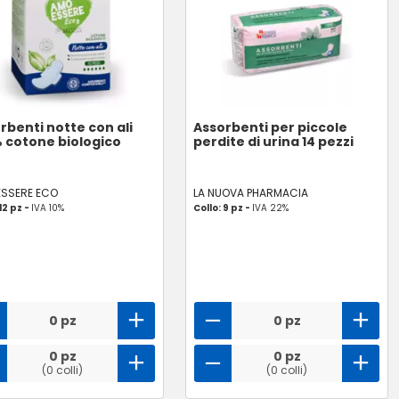
rbenti notte con ali
Assorbenti per piccole
 cotone biologico
perdite di urina 14 pezzi
ESSERE ECO
LA NUOVA PHARMACIA
12 pz -
IVA 10%
Collo: 9 pz -
IVA 22%
0 pz
0 pz
0 pz
0 pz
(0 colli)
(0 colli)