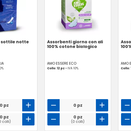
sottile notte
Assorbenti giorno con ali
Asso
100% cotone biologico
100%
IA
AMO ESSERE ECO
AMO 
10%
Collo: 12 pz -
IVA 10%
Collo: 
0 pz
0 pz
0 pz
0 pz
0 colli)
(0 colli)