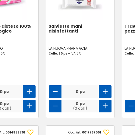
p disteso 100%
Salviette mani
Trav
ogico
disinfettanti
pezz
CO
LA NUOVA PHARMACIA
LA N
 10%
Collo: 20 pz -
IVA 5%
Collo:
0 pz
0 pz
0 pz
0 pz
0 colli)
(0 colli)
Art.
0014859701
Cod. Art.
0017737001