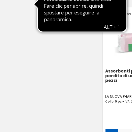
Cod.
Assorbenti 
perdite di u
pezzi
LA NUOVA PHA
Collo: 9 pz -
IVA 