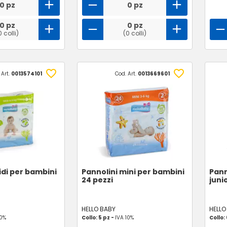
0 pz
0 pz
0 pz
0 pz
0 colli)
(0 colli)
 Art.
0013574101
Cod. Art.
0013669601
idi per bambini
Pannolini mini per bambini
Pann
24 pezzi
juni
HELLO BABY
HELLO
10%
Collo: 5 pz -
IVA 10%
Collo: