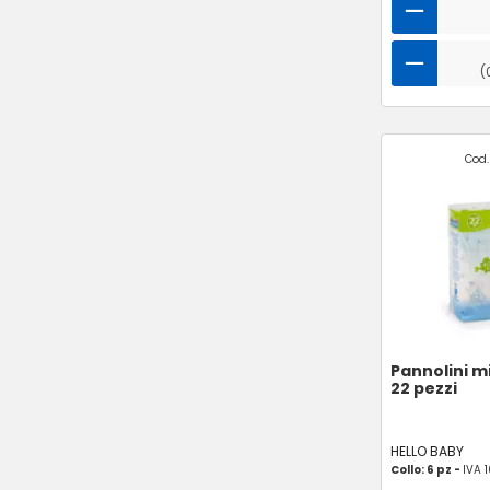
(
Cod.
Pannolini m
22 pezzi
HELLO BABY
Collo: 6 pz -
IVA 