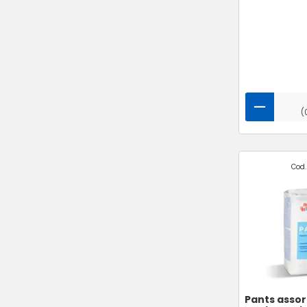
(
Cod.
Pants assor