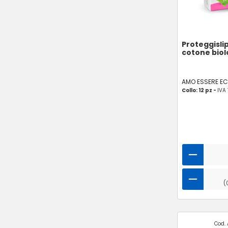
Proteggisli
cotone biol
AMO ESSERE E
Collo: 12 pz -
IVA
(
Cod. 