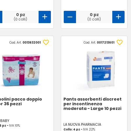
0 pz
0 pz
(0 colli)
(0 colli)
Cod. Art.
0013632001
Cod. Art.
0017213601
olini pacco doppio
Pants assorbenti discreet
or 36 pezzi
per incontinenza
moderata - Large 10 pezzi
 BABY
LA NUOVA PHARMACIA
 6 pz -
IVA 10%
Collo: 4 pz -
IVA 22%