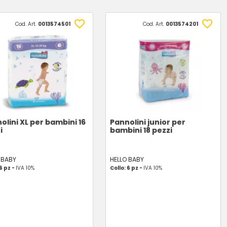
Cod. Art.
0013574501
Cod. Art.
0013574201
olini XL per bambini 16
Pannolini junior per
i
bambini 18 pezzi
 BABY
HELLO BABY
 6 pz -
IVA 10%
Collo: 6 pz -
IVA 10%