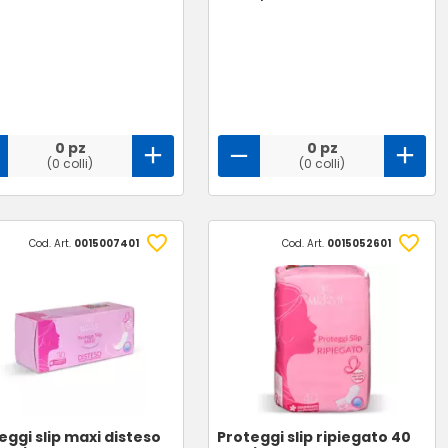
0 pz
0 pz
(0 colli)
(0 colli)
Cod. Art.
0015007401
Cod. Art.
0015052601
eggi slip maxi disteso
Proteggi slip ripiegato 40