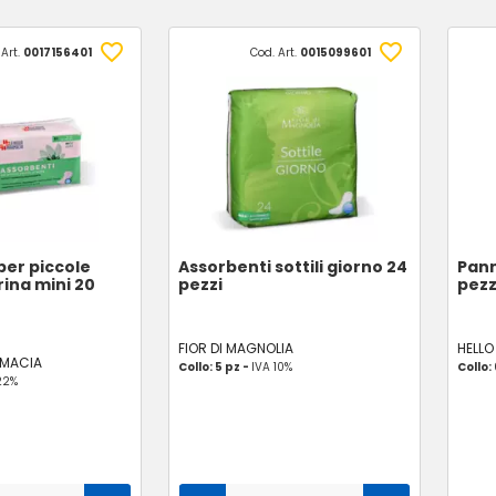
 Art.
0017156401
Cod. Art.
0015099601
per piccole
Assorbenti sottili giorno 24
Pann
rina mini 20
pezzi
pezz
FIOR DI MAGNOLIA
HELLO
RMACIA
Collo: 5 pz -
IVA 10%
Collo:
22%