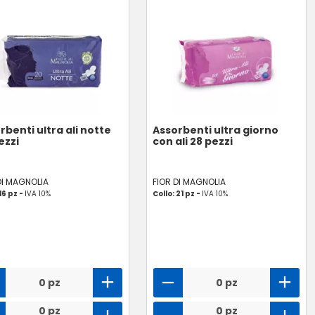
rbenti ultra ali notte
Assorbenti ultra giorno
ezzi
con ali 28 pezzi
DI MAGNOLIA
FIOR DI MAGNOLIA
16 pz -
IVA 10%
Collo: 21 pz -
IVA 10%
0 pz
0 pz
0 pz
0 pz