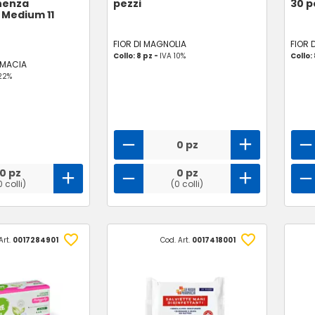
nenza
pezzi
30 p
 Medium 11
FIOR DI MAGNOLIA
FIOR 
Collo: 8 pz -
IVA 10%
Collo:
RMACIA
22%
0 pz
0 pz
0 pz
0 colli)
(0 colli)
Art.
0017284901
Cod. Art.
0017418001