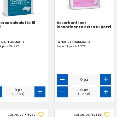
ersa salvaletto 15
Assorbenti per
i
incontinenza extra 10 pezzi
UOVA PHARMACIA
LA NUOVA PHARMACIA
 4 pz -
IVA 22%
Collo: 15 pz -
IVA 22%
0 pz
0 pz
0 pz
(0 colli)
(0 colli)
Cod. Art.
0017762701
Cod. Art.
0017826201