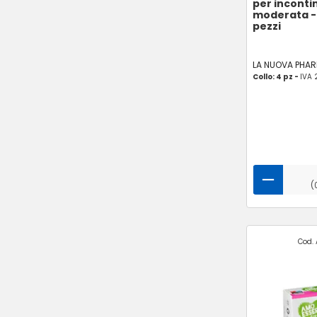
per inconti
moderata -
pezzi
LA NUOVA PHA
Collo: 4 pz -
IVA 
(
Cod. 