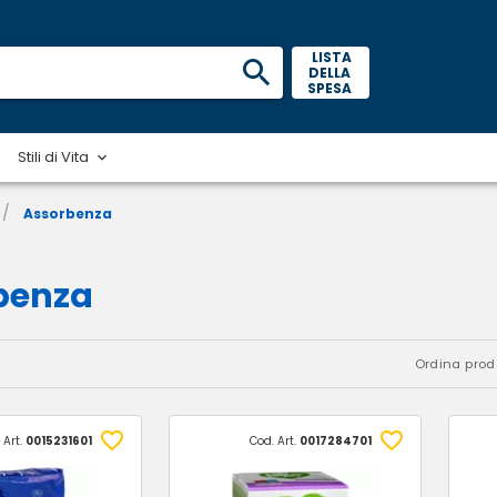
 LISTA 
DELLA 
SPESA 
Stili di Vita
/
Assorbenza
benza
Ordina prodo
 Art.
0015231601
Cod. Art.
0017284701