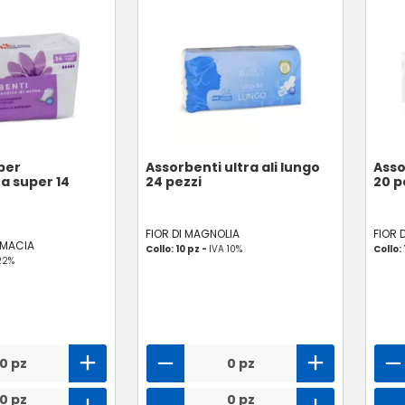
per
Assorbenti ultra ali lungo
Asso
a super 14
24 pezzi
20 p
FIOR DI MAGNOLIA
FIOR 
RMACIA
Collo: 10 pz -
IVA 10%
Collo: 
22%
0 pz
0 pz
0 pz
0 pz