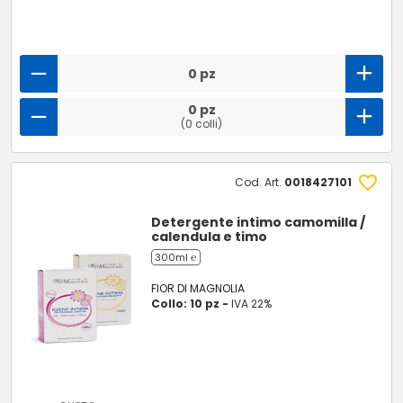
0 pz
0 pz
(0 colli)
Cod. Art.
0018427101
Detergente intimo camomilla /
calendula e timo
300ml ℮
FIOR DI MAGNOLIA
Collo: 10 pz -
IVA 22%