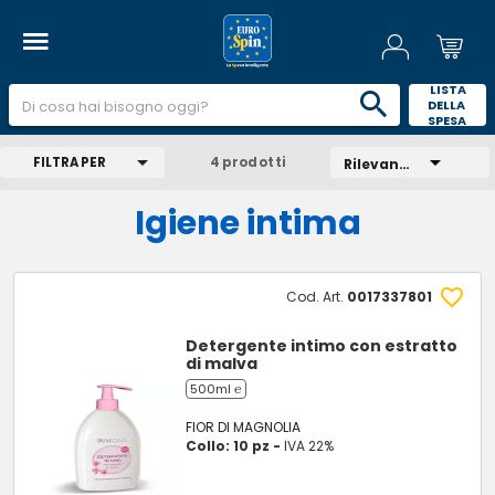
 LISTA 
DELLA 
SPESA 
FILTRA PER
4 prodotti
Rilevanza
Igiene intima
Cod. Art.
0017337801
Detergente intimo con estratto
di malva
500ml ℮
FIOR DI MAGNOLIA
Collo: 10 pz -
IVA 22%