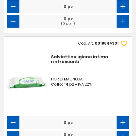
0 pz
0 pz
(0 colli)
Cod. Art.
0018644301
Salviettine igiene intima
rinfrescanti
FIOR DI MAGNOLIA
Collo: 14 pz -
IVA 22%
0 pz
0 pz