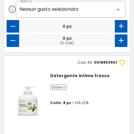
GUSTO
Nessun gusto selezionato
0 pz
0 pz
(0 colli)
Cod. Art.
0018893901
Detergente intimo fresco
300ml ℮
Collo: 8 pz -
IVA 22%