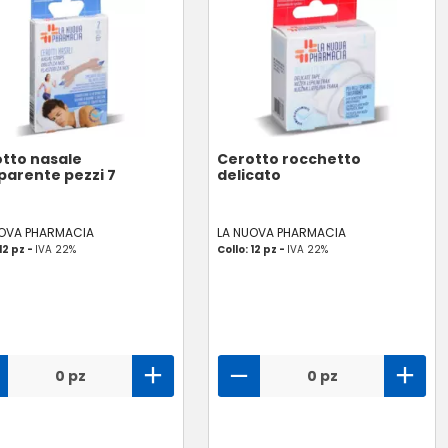
tto nasale
Cerotto rocchetto
parente pezzi 7
delicato
UOVA PHARMACIA
LA NUOVA PHARMACIA
12 pz -
IVA 22%
Collo: 12 pz -
IVA 22%
0 pz
0 pz