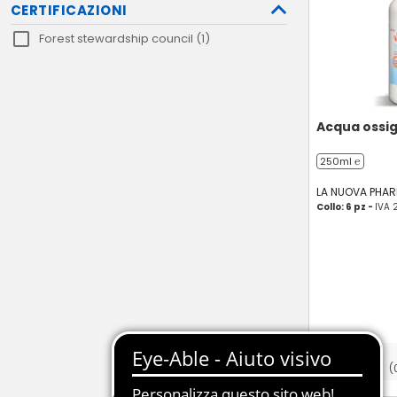
CERTIFICAZIONI
Forest stewardship council (1)
Acqua ossi
250ml ℮
LA NUOVA PHA
Collo: 6 pz -
IVA 
(