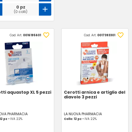
0 pz
(0 colli)
Cod. Art.
0016195601
Cod. Art.
0017393301
tti aquastop XL 5 pezzi
Cerotti arnica e artiglio del
diavolo 3 pezzi
UOVA PHARMACIA
LA NUOVA PHARMACIA
12 pz -
IVA 22%
Collo: 12 pz -
IVA 22%