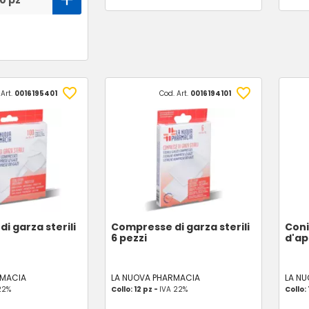
0 pz
 Art.
0016195401
Cod. Art.
0016194101
i garza sterili
Compresse di garza sterili
Coni
6 pezzi
d'ap
RMACIA
LA NUOVA PHARMACIA
LA N
22%
Collo: 12 pz -
IVA 22%
Collo: 