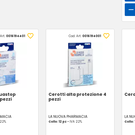
Art.
0016194401
Cod. Art.
0016194001
quastop
Cerotti alta protezione 4
Cero
 pezzi
pezzi
RMACIA
LA NUOVA PHARMACIA
LA N
 22%
Collo: 12 pz -
IVA 22%
Collo: 