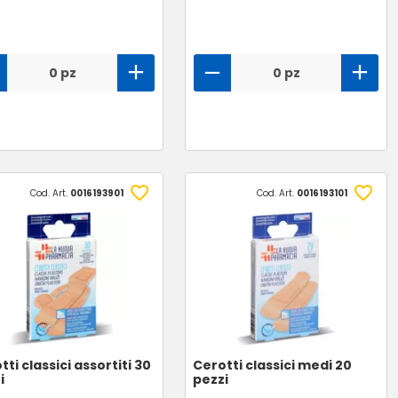
0 pz
0 pz
Cod. Art.
0016193901
Cod. Art.
0016193101
tti classici assortiti 30
Cerotti classici medi 20
i
pezzi