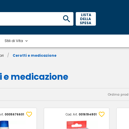
 LISTA 
DELLA 
SPESA 
Stili di Vita
/
ori
Cerotti e medicazione
i e medicazione
Ordina prodo
Art.
0005676601
Cod. Art.
0016194801