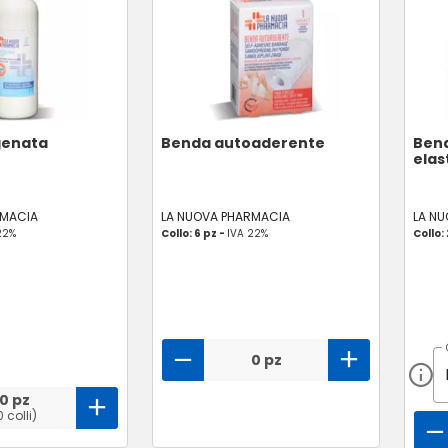
genata
Benda autoaderente
Bend
elas
RMACIA
LA NUOVA PHARMACIA
LA N
22%
Collo: 6 pz -
IVA 22%
Collo:
0 pz
0 pz
0 colli)