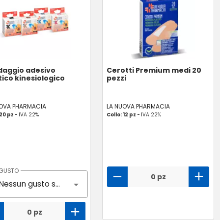
aggio adesivo
Cerotti Premium medi 20
tico kinesiologico
pezzi
UOVA PHARMACIA
LA NUOVA PHARMACIA
 20 pz -
IVA 22%
Collo: 12 pz -
IVA 22%
GUSTO
0 pz
Nessun gusto selezionato
0 pz