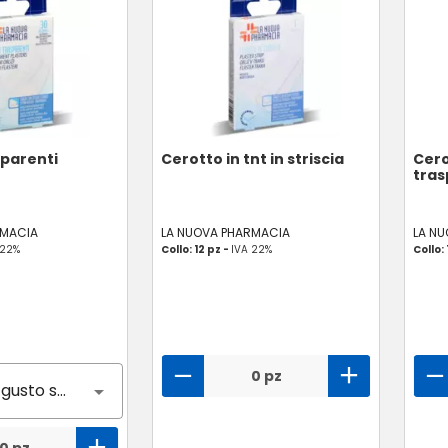
sparenti
Cerotto in tnt in striscia
Cero
tras
RMACIA
LA NUOVA PHARMACIA
LA N
 22%
Collo: 12 pz -
IVA 22%
Collo: 
0 pz
Nessun gusto selezionato