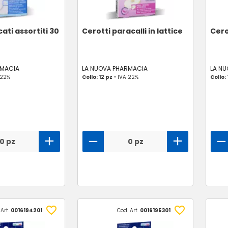
cati assortiti 30
Cerotti paracalli in lattice
Cero
RMACIA
LA NUOVA PHARMACIA
LA N
 22%
Collo: 12 pz -
IVA 22%
Collo: 
0 pz
0 pz
 Art.
0016194201
Cod. Art.
0016195301