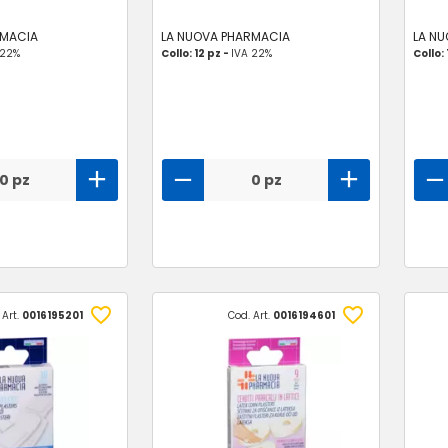
RMACIA
LA NUOVA PHARMACIA
LA N
 22%
Collo: 12 pz -
IVA 22%
Collo: 
0 pz
0 pz
 Art.
0016195201
Cod. Art.
0016194601