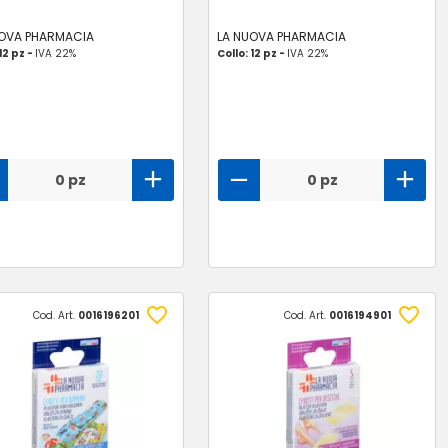
UOVA PHARMACIA
LA NUOVA PHARMACIA
12 pz -
IVA 22%
Collo: 12 pz -
IVA 22%
0 pz
0 pz
Cod. Art.
0016196201
Cod. Art.
0016194901