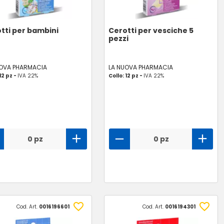
tti per bambini
Cerotti per vesciche 5
pezzi
UOVA PHARMACIA
LA NUOVA PHARMACIA
12 pz -
IVA 22%
Collo: 12 pz -
IVA 22%
0 pz
0 pz
Cod. Art.
0016196601
Cod. Art.
0016194301