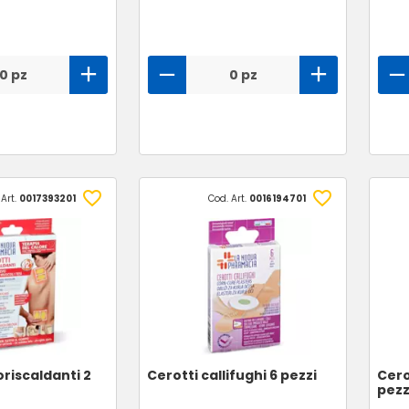
0 pz
0 pz
 Art.
0017393201
Cod. Art.
0016194701
oriscaldanti 2
Cerotti callifughi 6 pezzi
Cero
pezz