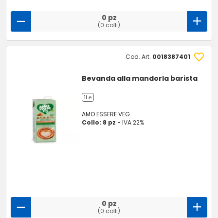
0 pz
(0 colli)
Cod. Art.
0018387401
Bevanda alla mandorla barista
1l ℮
AMO ESSERE VEG
Collo: 8 pz -
IVA 22%
0 pz
(0 colli)