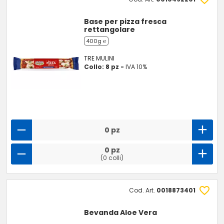
Base per pizza fresca
rettangolare
400g ℮
TRE MULINI
Collo: 8 pz -
IVA 10%
0 pz
0 pz
(0 colli)
Cod. Art.
0018873401
Bevanda Aloe Vera