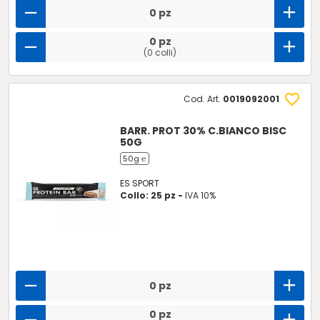
0 pz
0 pz
(0 colli)
Cod. Art.
0019092001
BARR. PROT 30% C.BIANCO BISC
50G
50g ℮
ES SPORT
Collo: 25 pz -
IVA 10%
0 pz
0 pz