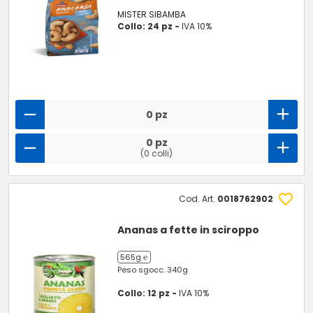
MISTER SIBAMBA
Collo: 24 pz -
IVA 10%
0 pz
0 pz
(0 colli)
Cod. Art.
0018762902
Ananas a fette in sciroppo
565g ℮
Peso sgocc. 340g
Collo: 12 pz -
IVA 10%