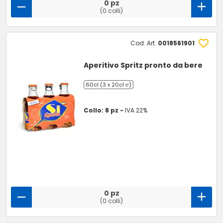
0 pz
(0 colli)
Cod. Art.
0018561901
Aperitivo Spritz pronto da bere
60cl (3 x 20cl ℮)
Collo: 8 pz -
IVA 22%
0 pz
(0 colli)