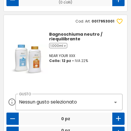
(0 colli)
Cod. Art.
0017953001
Bagnoschiuma neutro /
riequilibrante
1.000ml ℮
NEAR YOUR XXX
Collo: 12 pz -
IVA 22%
GUSTO
Nessun gusto selezionato
0 pz
0 pz