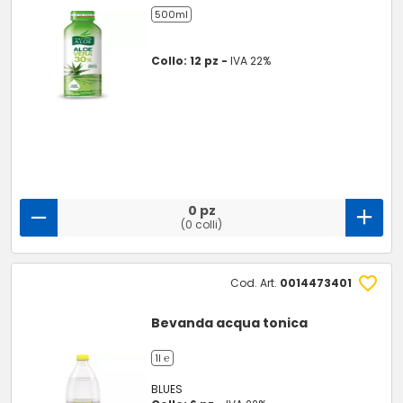
500ml
Collo: 12 pz -
IVA 22%
0 pz
(0 colli)
Cod. Art.
0014473401
Bevanda acqua tonica
1l ℮
BLUES