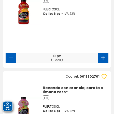
1l ℮
PUERTOSOL
Collo: 6 pz -
IVA 22%
0 pz
(0 colli)
Cod. Art.
0016602701
Bevanda con arancia, carota e
limone zero*
1l ℮
PUERTOSOL
Collo: 6 pz -
IVA 22%