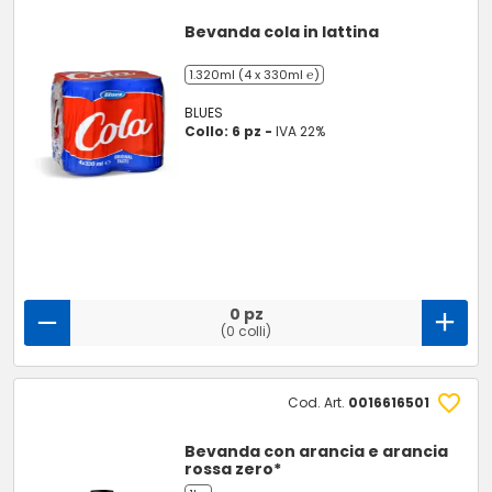
Bevanda cola in lattina
1.320ml (4 x 330ml ℮)
BLUES
Collo: 6 pz -
IVA 22%
0 pz
(0 colli)
Cod. Art.
0016616501
Bevanda con arancia e arancia
rossa zero*