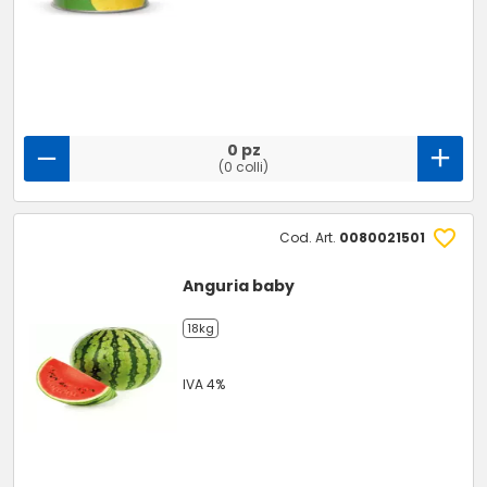
0 pz
(0 colli)
Cod. Art.
0080021501
Anguria baby
18kg
IVA 4%