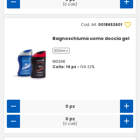
(0 colli)
Cod. Art.
0018652601
Bagnoschiuma uomo doccia gel
300ml ℮
NISSHE
Collo: 14 pz -
IVA 22%
0 pz
0 pz
(0 colli)