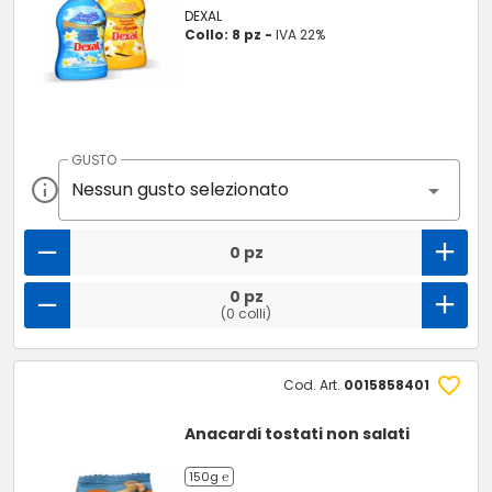
DEXAL
Collo: 8 pz -
IVA 22%
GUSTO
Nessun gusto selezionato
0 pz
0 pz
(0 colli)
Cod. Art.
0015858401
Anacardi tostati non salati
150g ℮