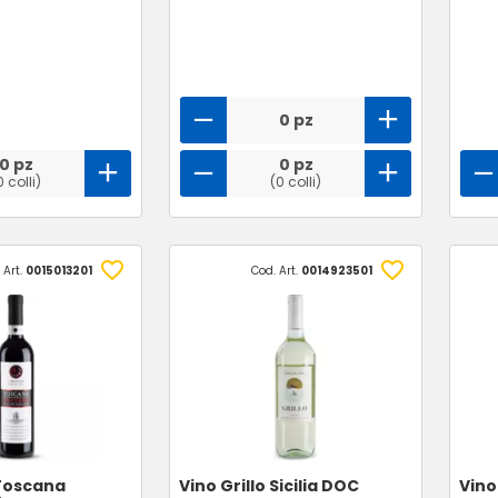
0 pz
0 pz
0 pz
0 colli)
(0 colli)
 Art.
0015013201
Cod. Art.
0014923501
 Toscana
Vino Grillo Sicilia DOC
Vino