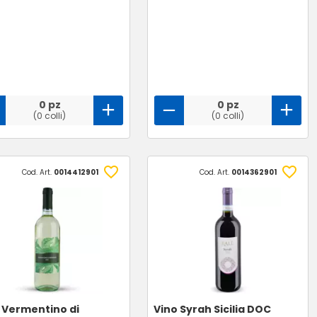
0 pz
0 pz
(0 colli)
(0 colli)
Cod. Art.
0014412901
Cod. Art.
0014362901
 Vermentino di
Vino Syrah Sicilia DOC