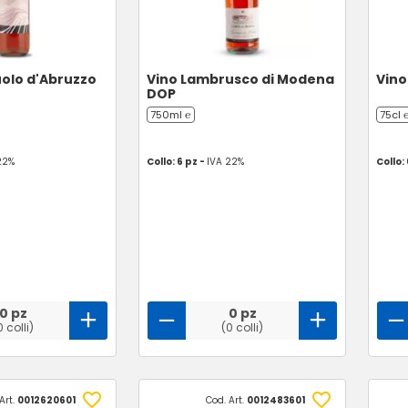
olo d'Abruzzo
Vino Lambrusco di Modena
Vino
DOP
750ml ℮
75cl 
22%
Collo: 6 pz -
IVA 22%
Collo:
0 pz
0 pz
0 colli)
(0 colli)
Art.
0012620601
Cod. Art.
0012483601