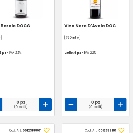
 Barolo DOCG
Vino Nero D'Avola DOC
℮
750ml ℮
 6 pz -
IVA 22%
Collo: 6 pz -
IVA 22%
0 pz
0 pz
(0 colli)
(0 colli)
Cod. Art.
0012388801
Cod. Art.
0012385101