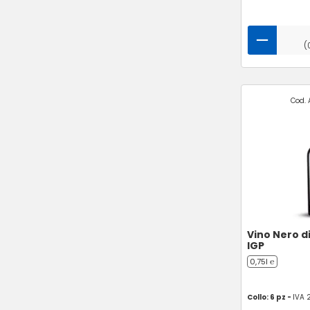
(
Cod. 
Vino Nero di
IGP
0,75l ℮
Collo: 6 pz -
IVA 