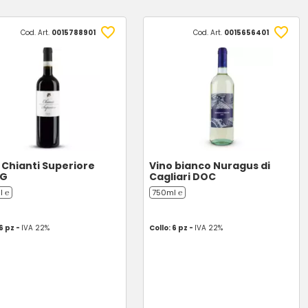
Cod. Art.
0015788901
Cod. Art.
0015656401
 Chianti Superiore
Vino bianco Nuragus di
G
Cagliari DOC
l ℮
750ml ℮
 6 pz -
IVA 22%
Collo: 6 pz -
IVA 22%