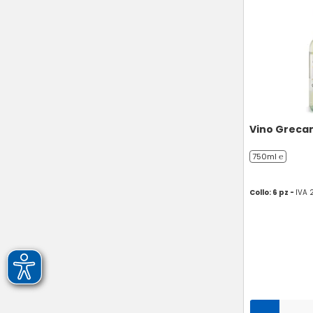
Vino Greca
750ml ℮
Collo: 6 pz -
IVA 