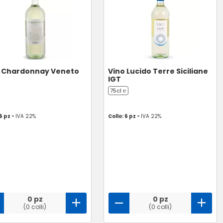
o Chardonnay Veneto
Vino Lucido Terre Siciliane
IGT
75cl ℮
 6 pz -
IVA 22%
Collo: 6 pz -
IVA 22%
0 pz
0 pz
(0 colli)
(0 colli)