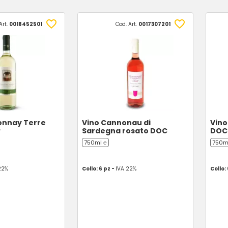
Art.
0018452501
Cod. Art.
0017307201
onnay Terre
Vino Cannonau di
Vino
P
Sardegna rosato DOC
DOC
750ml ℮
750m
22%
Collo: 6 pz -
IVA 22%
Collo: