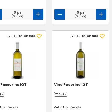
0 pz
0 pz
(0 colli)
(0 colli)
Cod. Art.
0015039901
Cod. Art.
0015039801
 Passerina IGT
Vino Pecorino IGT
l ℮
750ml ℮
 6 pz -
IVA 22%
Collo: 6 pz -
IVA 22%