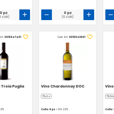
0 pz
0 pz
0 colli)
(0 colli)
Art.
0015547401
Cod. Art.
0015543901
 Troia Puglia
Vino Chardonnay DOC
Vino
75cl ℮
750m
22%
Collo: 6 pz -
IVA 22%
Collo: