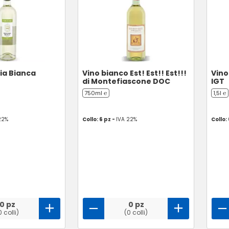
ia Bianca
Vino bianco Est! Est!! Est!!!
Vin
di Montefiascone DOC
IGT
750ml ℮
1,5l ℮
22%
Collo: 6 pz -
IVA 22%
Collo:
0 pz
0 pz
0 colli)
(0 colli)