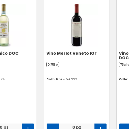
nico DOC
Vino Merlot Veneto IGT
Vino
DOC
0,75l ℮
75cl 
22%
Collo: 6 pz -
IVA 22%
Collo:
0 pz
0 pz