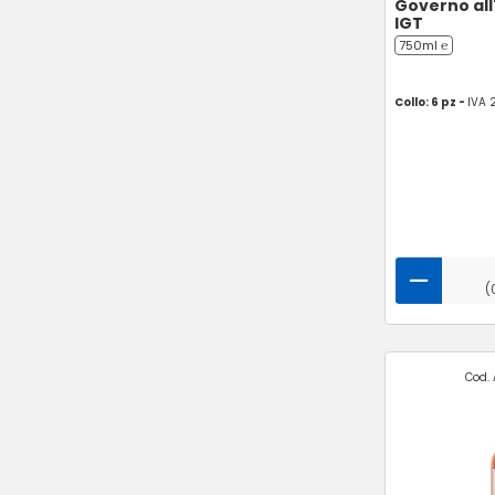
Governo all
IGT
750ml ℮
Collo: 6 pz -
IVA 
(
Cod. 