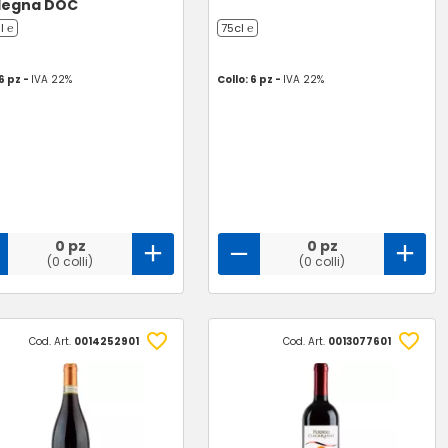
degna DOC
l ℮
75cl ℮
 6 pz -
IVA 22%
Collo: 6 pz -
IVA 22%
0 pz
0 pz
(0 colli)
(0 colli)
Cod. Art.
0014252901
Cod. Art.
0013077601