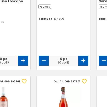
'uso toscano
Sar
750ml ℮
750m
Collo: 6 pz -
IVA 22%
Collo:
22%
0 pz
0 pz
0 colli)
(0 colli)
Art.
0014297701
Cod. Art.
0014297601