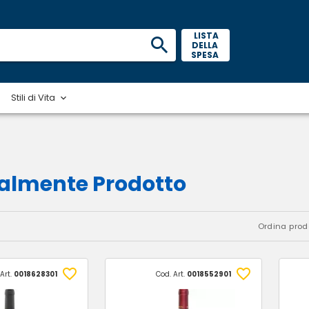
 LISTA 
DELLA 
SPESA 
Stili di Vita
ralmente Prodotto
Ordina prodo
Art.
0018628301
Cod. Art.
0018552901