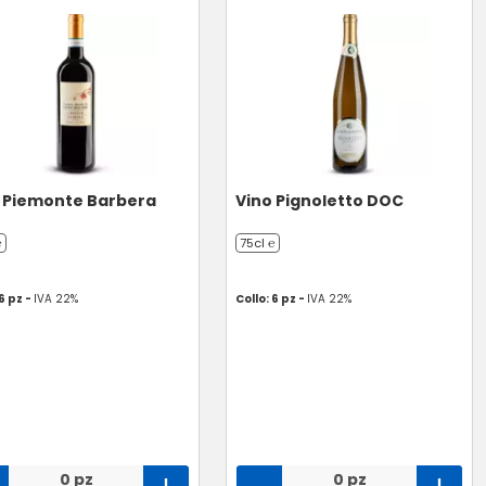
 Piemonte Barbera
Vino Pignoletto DOC
℮
75cl ℮
 6 pz -
IVA 22%
Collo: 6 pz -
IVA 22%
0 pz
0 pz