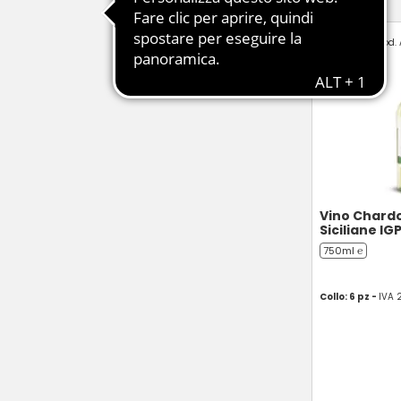
Cod. 
Vino Chard
Siciliane IG
750ml ℮
Collo: 6 pz -
IVA 