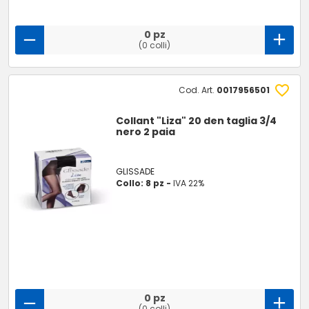
0 pz
(0 colli)
Cod. Art.
0017956501
Collant "Liza" 20 den taglia 3/4
nero 2 paia
GLISSADE
Collo: 8 pz -
IVA 22%
0 pz
(0 colli)