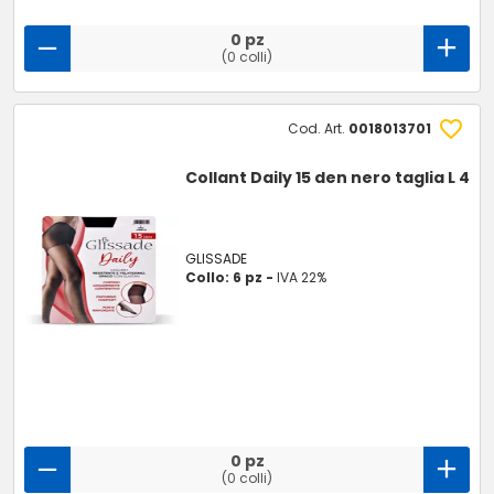
0 pz
(0 colli)
Cod. Art.
0018013701
Collant Daily 15 den nero taglia L 4
GLISSADE
Collo: 6 pz -
IVA 22%
0 pz
(0 colli)