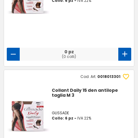
Collo: 6 pz -
IVA 22%
0 pz
(0 colli)
Cod. Art.
0018013301
Collant Daily 15 den antilope
taglia M 3
GLISSADE
Collo: 6 pz -
IVA 22%