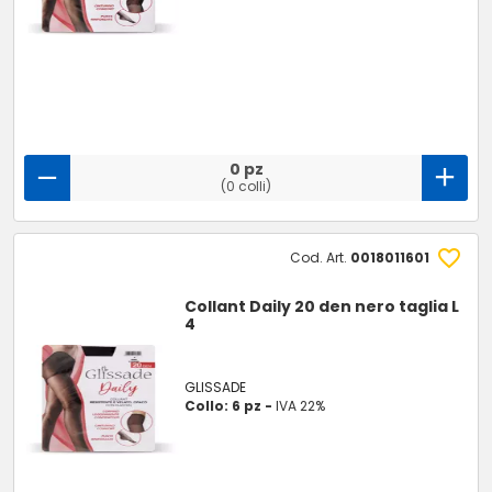
0 pz
(0 colli)
Cod. Art.
0018011601
Collant Daily 20 den nero taglia L
4
GLISSADE
Collo: 6 pz -
IVA 22%