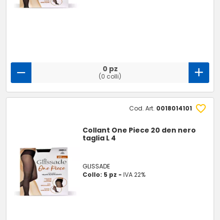
0 pz
(0 colli)
Cod. Art.
0018014101
Collant One Piece 20 den nero
taglia L 4
GLISSADE
Collo: 5 pz -
IVA 22%