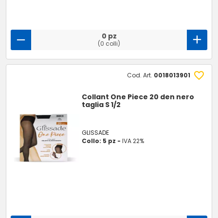
0 pz
(0 colli)
Cod. Art.
0018013901
Collant One Piece 20 den nero
taglia S 1/2
GLISSADE
Collo: 5 pz -
IVA 22%