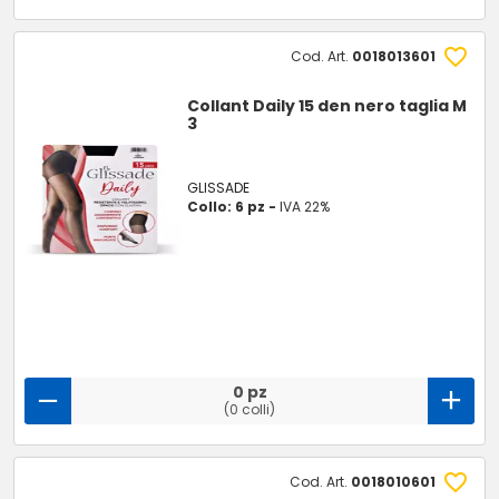
Cod. Art.
0018013601
Collant Daily 15 den nero taglia M
3
GLISSADE
Collo: 6 pz -
IVA 22%
0 pz
(0 colli)
Cod. Art.
0018010601