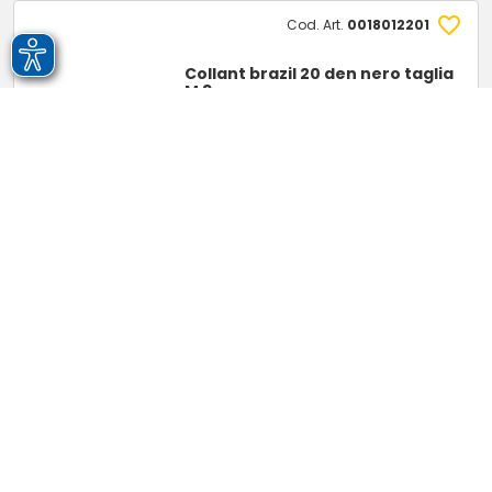
Cod. Art.
0018012201
Collant brazil 20 den nero taglia
M 3
GLISSADE
Collo: 6 pz -
IVA 22%
0 pz
(0 colli)
Cod. Art.
0017949601