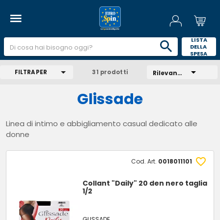
 LISTA 
DELLA 
SPESA 
FILTRA PER
31 prodotti
Rilevanza
Glissade
Linea di intimo e abbigliamento casual dedicato alle
donne
Cod. Art.
0018011101
Collant "Daily" 20 den nero taglia
1/2
GLISSADE