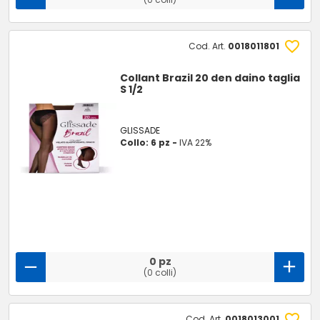
Cod. Art.
0018011801
Collant Brazil 20 den daino taglia
S 1/2
GLISSADE
Collo: 6 pz -
IVA 22%
0 pz
(0 colli)
Cod. Art.
0018013001