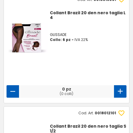
Collant Brazil 20 den nero taglia L
4
GLISSADE
Collo: 6 pz -
IVA 22%
0 pz
(0 colli)
Cod. Art.
0018012101
Collant Brazil 20 den nero taglia S
1/2