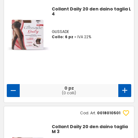
Collant Daily 20 den daino taglia L
4
GLISSADE
Collo: 6 pz -
IVA 22%
0 pz
(0 colli)
Cod. Art.
0018010501
Collant Daily 20 den daino taglia
M 3