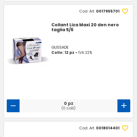
Cod. Art.
0017955701
Collant Liza Maxi 20 den nero
taglia 5/6
GLISSADE
Collo: 12 pz -
IVA 22%
0 pz
(0 colli)
Cod. Art.
0018014401