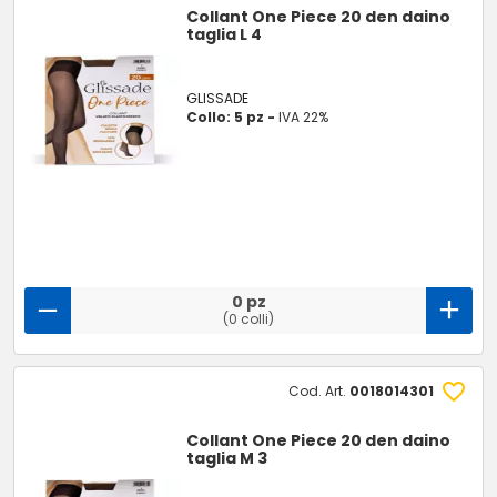
Collant One Piece 20 den daino
taglia L 4
GLISSADE
Collo: 5 pz -
IVA 22%
0 pz
(0 colli)
Cod. Art.
0018014301
Collant One Piece 20 den daino
taglia M 3