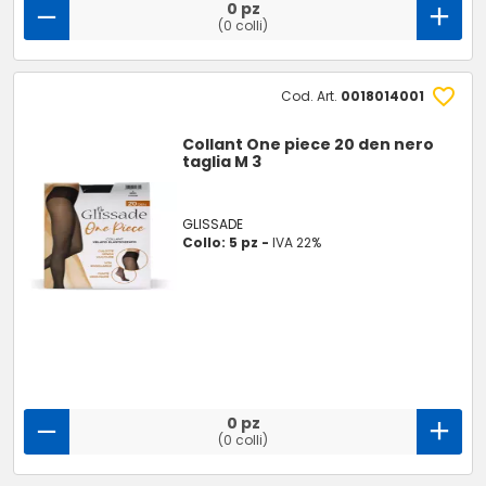
0 pz
(0 colli)
Cod. Art.
0018014001
Collant One piece 20 den nero
taglia M 3
GLISSADE
Collo: 5 pz -
IVA 22%
0 pz
(0 colli)