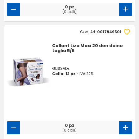
0 pz
(0 colli)
Cod. Art.
0017949501
Collant Liza Maxi 20 den daino
taglia 5/6
GLISSADE
Collo: 12 pz -
IVA 22%
0 pz
(0 colli)