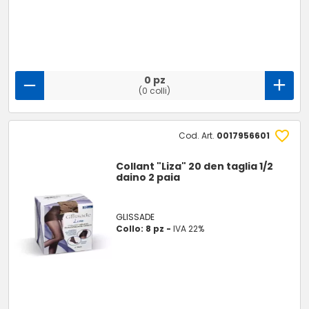
0 pz
(0 colli)
Cod. Art.
0017956601
Collant "Liza" 20 den taglia 1/2
daino 2 paia
GLISSADE
Collo: 8 pz -
IVA 22%