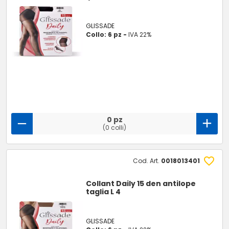
GLISSADE
Collo: 6 pz -
IVA 22%
0 pz
(0 colli)
Cod. Art.
0018013401
Collant Daily 15 den antilope
taglia L 4
GLISSADE