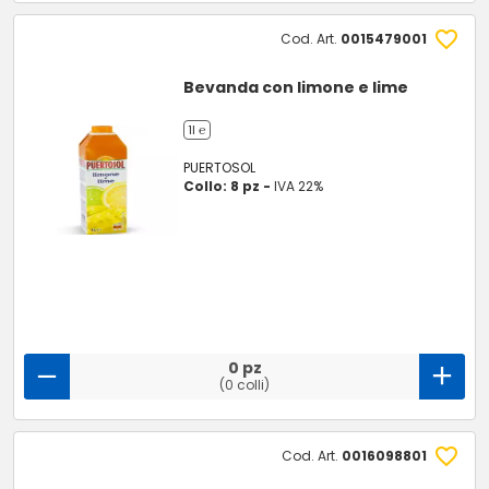
Cod. Art.
0015479001
Bevanda con limone e lime
1l ℮
PUERTOSOL
Collo: 8 pz -
IVA 22%
0 pz
(0 colli)
Cod. Art.
0016098801