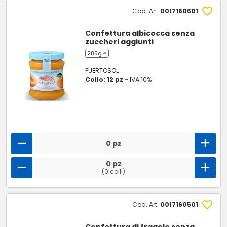
Cod. Art.
0017160601
Confettura albicocca senza
zuccheri aggiunti
285g ℮
PUERTOSOL
Collo: 12 pz -
IVA 10%
0 pz
0 pz
(0 colli)
Cod. Art.
0017160501