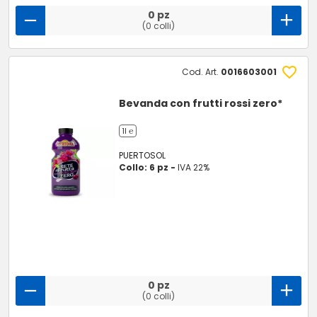
0 pz
(0 colli)
Cod. Art.
0016603001
Bevanda con frutti rossi zero*
1l ℮
PUERTOSOL
Collo: 6 pz -
IVA 22%
0 pz
(0 colli)