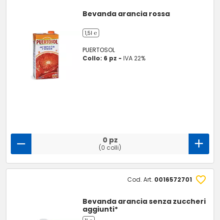
Bevanda arancia rossa
1,5l ℮
PUERTOSOL
Collo: 6 pz -
IVA 22%
0 pz
(0 colli)
Cod. Art.
0016572701
Bevanda arancia senza zuccheri
aggiunti*