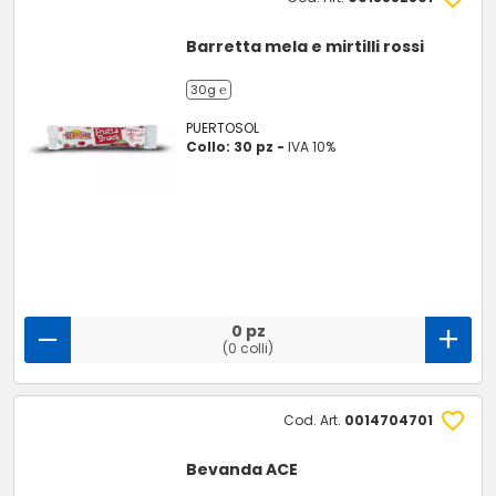
Barretta mela e mirtilli rossi
30g ℮
PUERTOSOL
Collo: 30 pz -
IVA 10%
0 pz
(0 colli)
Cod. Art.
0014704701
Bevanda ACE