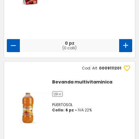
0 pz
(0 colli)
Cod. Art.
0009111201
Bevanda multivitaminica
1,5l ℮
PUERTOSOL
Collo: 6 pz -
IVA 22%