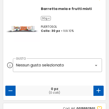
Barretta mela e frutti misti
30g ℮
PUERTOSOL
Collo: 30 pz -
IVA 10%
GUSTO
Nessun gusto selezionato
0 pz
(0 colli)
Cod. Art.
0015552501