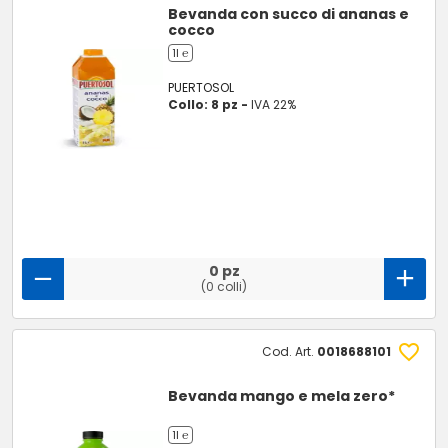
Bevanda con succo di ananas e
cocco
1l ℮
PUERTOSOL
Collo: 8 pz -
IVA 22%
0 pz
(0 colli)
Cod. Art.
0018688101
Bevanda mango e mela zero*
1l ℮