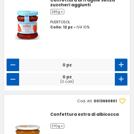
Confettura di fragole senza
zuccheri aggiunti
285g ℮
PUERTOSOL
Collo: 12 pz -
IVA 10%
0 pz
0 pz
(0 colli)
Cod. Art.
0013660801
Confettura extra di albicocca
370g ℮