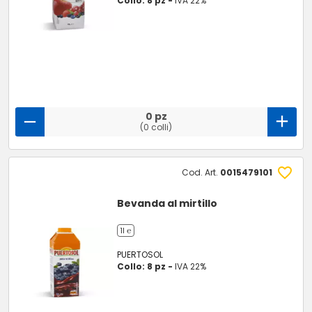
Collo: 8 pz -
IVA 22%
0 pz
(0 colli)
Cod. Art.
0015479101
Bevanda al mirtillo
1l ℮
PUERTOSOL
Collo: 8 pz -
IVA 22%