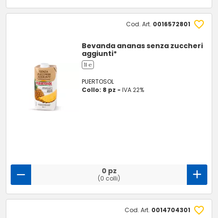
Cod. Art.
0016572801
Bevanda ananas senza zuccheri
aggiunti*
1l ℮
PUERTOSOL
Collo: 8 pz -
IVA 22%
0 pz
(0 colli)
Cod. Art.
0014704301