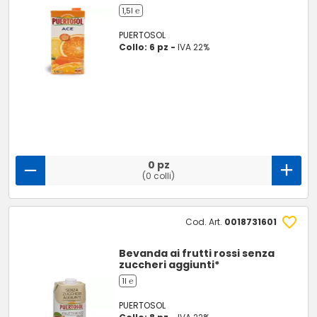
1,5l ℮
PUERTOSOL
Collo: 6 pz -
IVA 22%
0 pz
(0 colli)
Cod. Art.
0018731601
Bevanda ai frutti rossi senza
zuccheri aggiunti*
1l ℮
PUERTOSOL