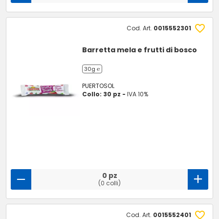
Cod. Art.
0015552301
Barretta mela e frutti di bosco
30g ℮
PUERTOSOL
Collo: 30 pz -
IVA 10%
0 pz
(0 colli)
Cod. Art.
0015552401