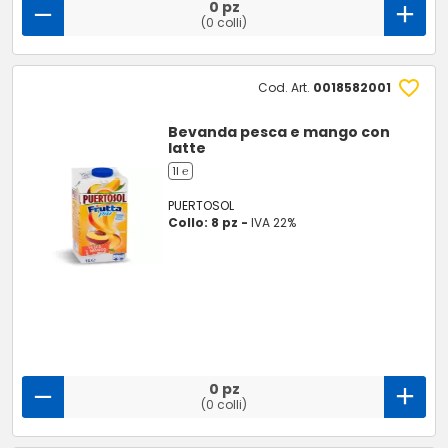
0 pz
(0 colli)
Cod. Art.
0018582001
Bevanda pesca e mango con
latte
1l ℮
PUERTOSOL
Collo: 8 pz -
IVA 22%
0 pz
(0 colli)