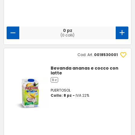
0 pz
(0 colli)
Cod. Art.
0018530001
Bevanda ananas e cocco con
latte
1l ℮
PUERTOSOL
Collo: 8 pz -
IVA 22%