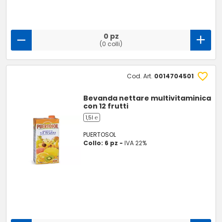
0 pz
(0 colli)
Cod. Art.
0014704501
Bevanda nettare multivitaminica
con 12 frutti
1,5l ℮
PUERTOSOL
Collo: 6 pz -
IVA 22%