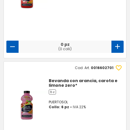
0 pz
(0 colli)
Cod. Art.
0016602701
Bevanda con arancia, carota e
limone zero*
1l ℮
PUERTOSOL
Collo: 6 pz -
IVA 22%