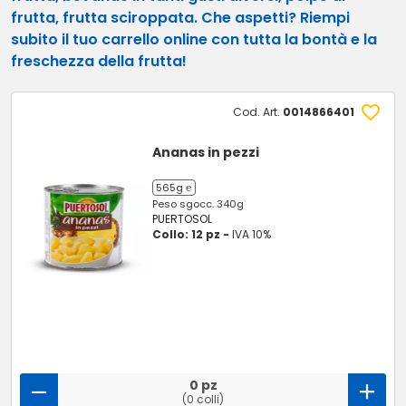
frutta, frutta sciroppata. Che aspetti? Riempi
subito il tuo carrello online con tutta la bontà e la
freschezza della frutta!
Cod. Art.
0014866401
Ananas in pezzi
565g ℮
Peso sgocc. 340g
PUERTOSOL
Collo: 12 pz -
IVA 10%
0 pz
(0 colli)