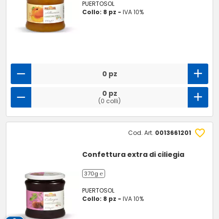
PUERTOSOL
Collo: 8 pz -
IVA 10%
0 pz
0 pz
(0 colli)
Cod. Art.
0013661201
Confettura extra di ciliegia
370g ℮
PUERTOSOL
Collo: 8 pz -
IVA 10%