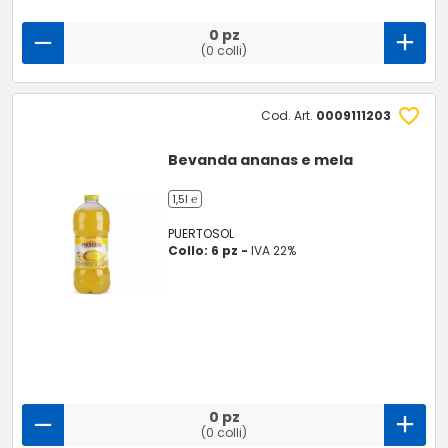
0 pz
(0 colli)
Cod. Art.
0009111203
Bevanda ananas e mela
1,5l ℮
PUERTOSOL
Collo: 6 pz -
IVA 22%
0 pz
(0 colli)