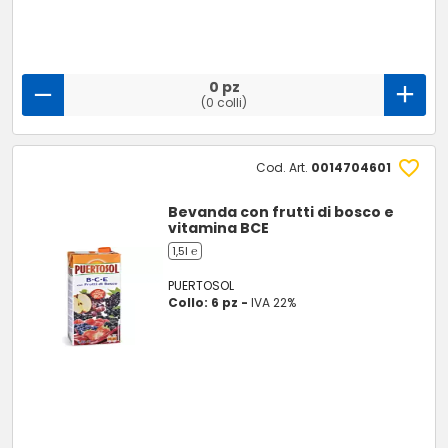
0 pz
(0 colli)
Cod. Art.
0014704601
Bevanda con frutti di bosco e
vitamina BCE
1,5l ℮
PUERTOSOL
Collo: 6 pz -
IVA 22%