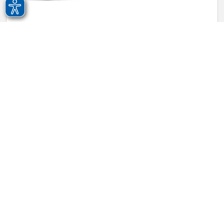
0 pz
0 pz
(0 colli)
Cod. Art.
0013661301
Confettura extra di fragola
370g ℮
PUERTOSOL
Collo: 8 pz -
IVA 10%