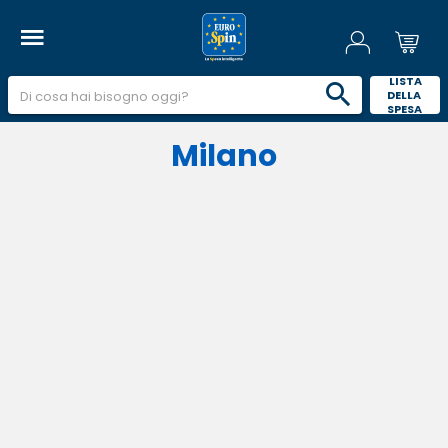
 LISTA 
DELLA 
SPESA 
Milano