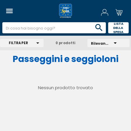
 LISTA 
DELLA 
SPESA 
FILTRA PER
0 prodotti
Rilevanza
Passeggini e seggioloni
Nessun prodotto trovato