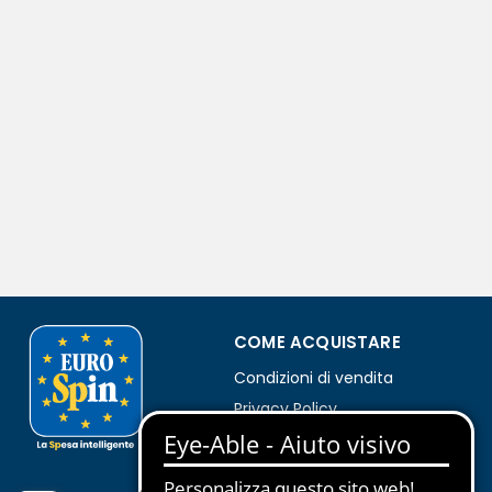
COME ACQUISTARE
Condizioni di vendita
Privacy Policy