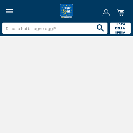
 LISTA 
DELLA 
SPESA 