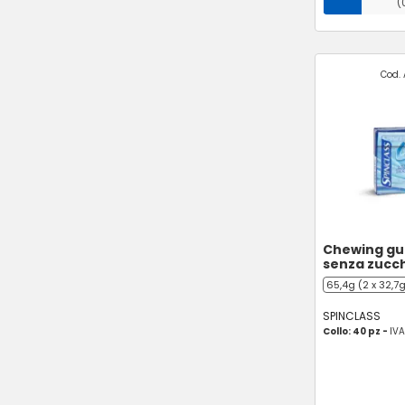
(
Cod. 
Chewing gu
senza zucc
65,4g (2 x 32,7g
SPINCLASS
Collo: 40 pz -
IVA