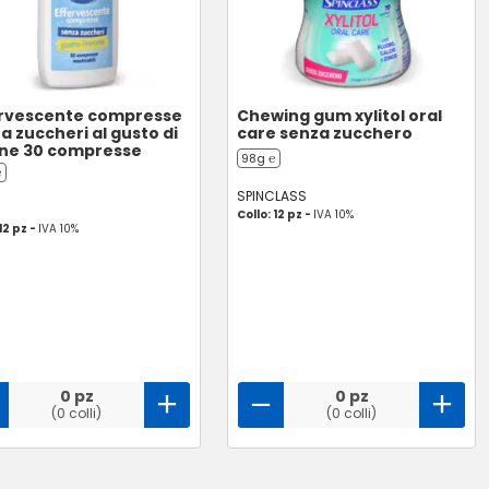
ervescente compresse
Chewing gum xylitol oral
a zuccheri al gusto di
care senza zucchero
ne 30 compresse
98g ℮
℮
SPINCLASS
Collo: 12 pz -
IVA 10%
12 pz -
IVA 10%
0 pz
0 pz
(0 colli)
(0 colli)