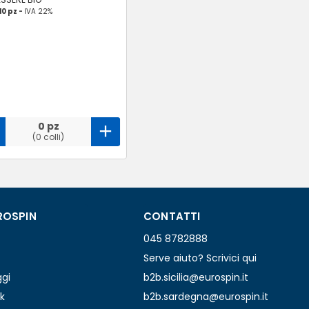
10 pz -
IVA 22%
0 pz
(0 colli)
ROSPIN
CONTATTI
045 8782888
Serve aiuto? Scrivici qui
ggi
b2b.sicilia@eurospin.it
k
b2b.sardegna@eurospin.it