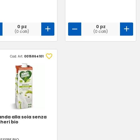
0 pz
0 pz
(0 colli)
(0 colli)
Cod. Art.
0015864101
nda alla soia senza
heri bio
SSERE BIO