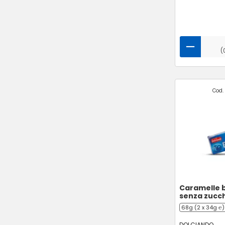
(
Cod. 
Caramelle 
senza zucc
68g (2 x 34g ℮)
DOLCIANDO