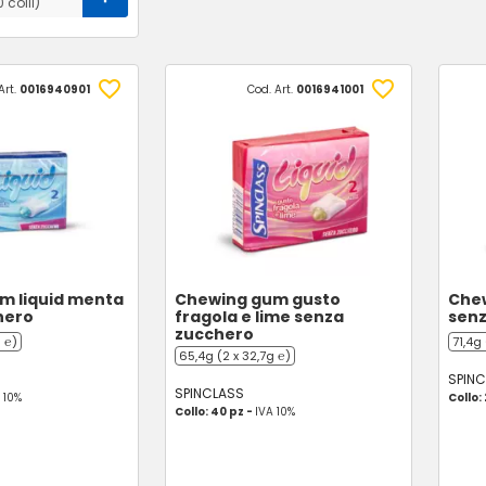
0 colli)
Art.
0016940901
Cod. Art.
0016941001
m liquid menta
Chewing gum gusto
Chew
hero
fragola e lime senza
senz
zucchero
 ℮)
71,4g
65,4g (2 x 32,7g ℮)
SPIN
SPINCLASS
 10%
Collo:
Collo: 40 pz -
IVA 10%