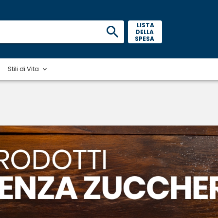
 LISTA 
DELLA 
SPESA 
Stili di Vita