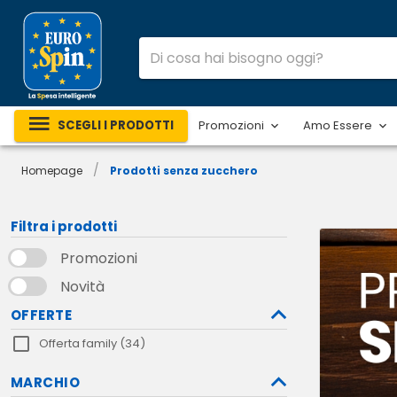
SCEGLI I PRODOTTI
Promozioni
Amo Essere
/
Homepage
Prodotti senza zucchero
Filtra i prodotti
Promozioni
Novità
OFFERTE
Offerta family (34)
MARCHIO