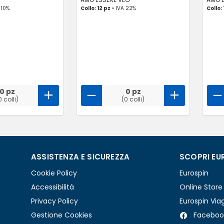
 10%
Collo: 12 pz -
IVA 22%
Collo: 
0 pz
0 pz
0 colli)
(0 colli)
ASSISTENZA E SICUREZZA
SCOPRI EU
Cookie Policy
Eurospin
Accessibilità
Online Store
Privacy Policy
Eurospin Via
Gestione Cookies
Faceboo