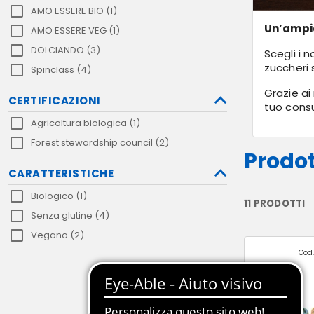
AMO ESSERE BIO (1)
Un’ampia
AMO ESSERE VEG (1)
DOLCIANDO (3)
Scegli i 
zuccheri 
Spinclass (4)
Grazie ai
CERTIFICAZIONI
tuo consu
Agricoltura biologica (1)
Forest stewardship council (2)
Prodot
CARATTERISTICHE
Biologico (1)
11 PRODOTTI
Senza glutine (4)
Vegano (2)
Cod.