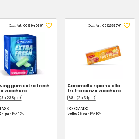
Cod. Art.
0016940801
Cod. Art.
0012336701
ing gum extra fresh
Caramelle ripiene alla
a zucchero
frutta senza zucchero
 (3 x 23,8g ℮)
68g (2 x 34g ℮)
CLASS
DOLCIANDO
 24 pz -
IVA 10%
Collo: 26 pz -
IVA 10%