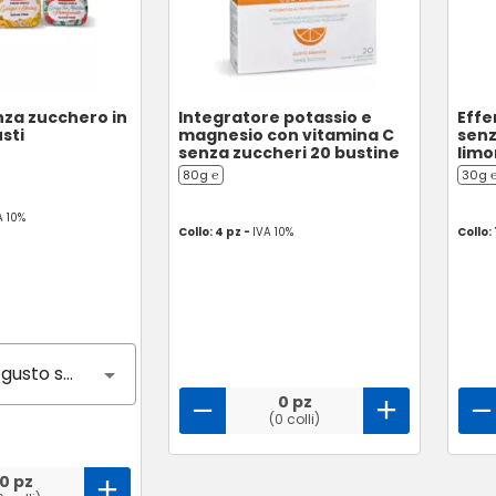
za zucchero in
Integratore potassio e
Eff
usti
magnesio con vitamina C
senz
senza zuccheri 20 bustine
limo
80g ℮
30g 
A 10%
Collo: 4 pz -
IVA 10%
Collo: 
Nessun gusto selezionato
0 pz
(0 colli)
0 pz