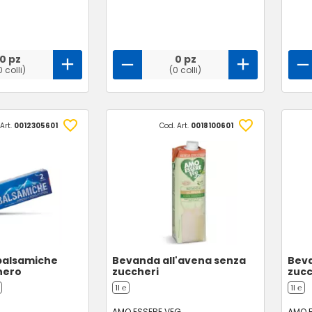
0 pz
0 pz
0 colli)
(0 colli)
Art.
0012305601
Cod. Art.
0018100601
balsamiche
Bevanda all'avena senza
Beva
hero
zuccheri
zucc
1l ℮
1l ℮
AMO ESSERE VEG
AMO E