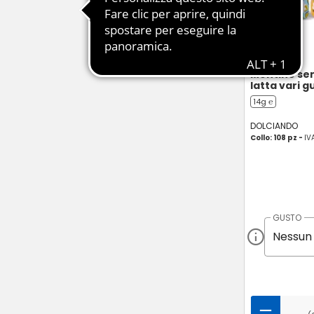
Mentine sen
latta vari g
14g ℮
DOLCIANDO
Collo: 108 pz -
IV
GUSTO