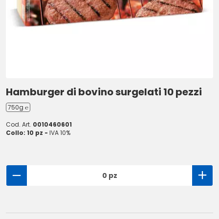
Hamburger di bovino surgelati 10 pezzi
750g ℮
Cod. Art.
0010460601
Collo: 10 pz -
IVA 10%
0 pz