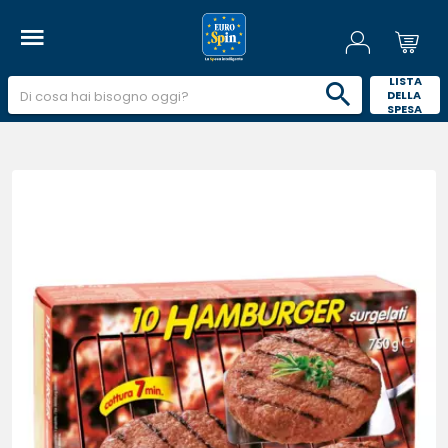
 LISTA 
DELLA 
SPESA 