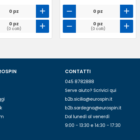
0 pz
0 pz
0 pz
0 pz
(0 colli)
(0 colli)
ROSPIN
CONTATTI
045 8782888
Serve aiuto? Scrivici qui
ggi
b2b.sicilia@eurospin.it
k
b2b.sardegna@eurospin.it
am
Dal lunedì al venerdì
9:00 - 13:30 e 14:30 - 17:30