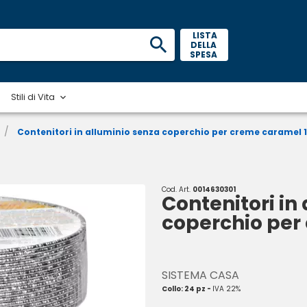
 LISTA 
DELLA 
SPESA 
Stili di Vita
/
Contenitori in alluminio senza coperchio per creme caramel 1
Cod. Art.
0014630301
Contenitori in
coperchio per
SISTEMA CASA
Collo: 24 pz -
IVA 22%