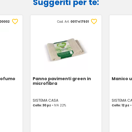
Suggeriti per te:
00002
Cod. Art.
0017417501
profumo
Panno pavimenti green in
Manico u
microfibra
SISTEMA CASA
SISTEMA C
Collo: 30 pz -
IVA 22%
Collo: 12 pz 