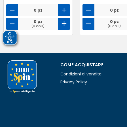
0 pz
0 pz
0 pz
0 pz
(0 colli)
(0 colli)
COME ACQUISTARE
Condizioni di vendita
Privacy Policy