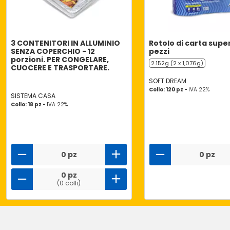
3 CONTENITORI IN ALLUMINIO
Rotolo di carta supe
SENZA COPERCHIO - 12
pezzi
porzioni. PER CONGELARE,
2.152g (2 x 1,076g)
CUOCERE E TRASPORTARE.
SOFT DREAM
Collo: 120 pz -
IVA 22%
SISTEMA CASA
Collo: 18 pz -
IVA 22%
0 pz
0 pz
0 pz
(0 colli)