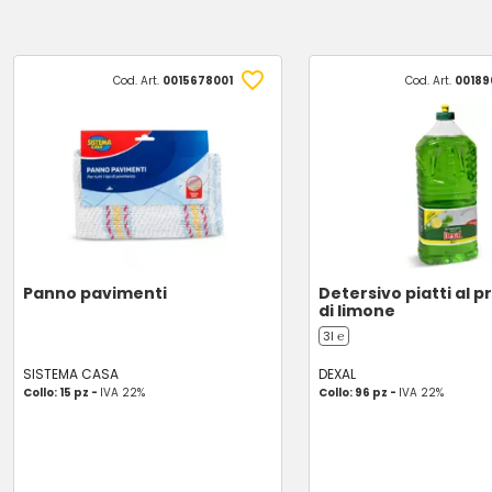
Cod. Art.
0015678001
Cod. Art.
00189
Panno pavimenti
Detersivo piatti al 
di limone
3l ℮
SISTEMA CASA
DEXAL
Collo: 15 pz -
IVA 22%
Collo: 96 pz -
IVA 22%