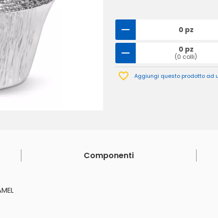
0 pz
0 pz
(0 colli)
Aggiungi questo prodotto ad un
Componenti
AMEL