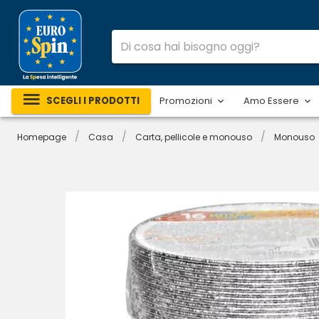
SCEGLI I PRODOTTI
Promozioni
Amo Essere
/
/
/
Homepage
Casa
Carta, pellicole e monouso
Monouso