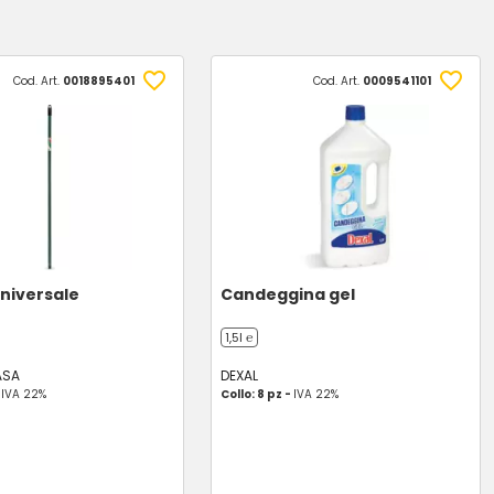
Cod. Art.
0018895401
Cod. Art.
0009541101
niversale
Candeggina gel
1,5l ℮
ASA
DEXAL
-
IVA 22%
Collo: 8 pz -
IVA 22%