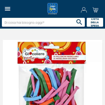
 LISTA 
DELLA 
SPESA 