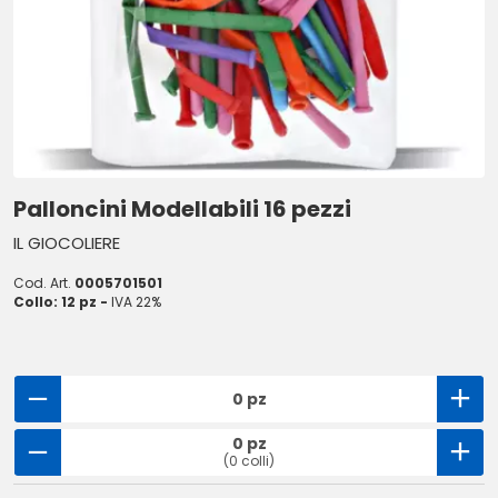
Palloncini Modellabili 16 pezzi
IL GIOCOLIERE
Cod. Art.
0005701501
Collo: 12 pz -
IVA 22%
0 pz
0 pz
(0 colli)