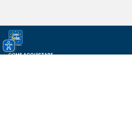
COME ACQUISTARE
ASSISTENZA E SICUREZZA
SCOPRI EUROSPIN
CONTATTI
Eurospin Italia S.p.A. in collaborazione con le altre società del
gruppo - Via Campalto 3/d - 37036 San Martino Buon Albergo