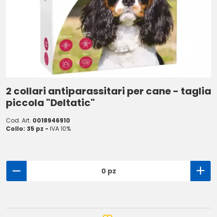
2 collari antiparassitari per cane - taglia
piccola "Deltatic"
Cod. Art.
0018946910
Collo: 35 pz -
IVA 10%
0 pz