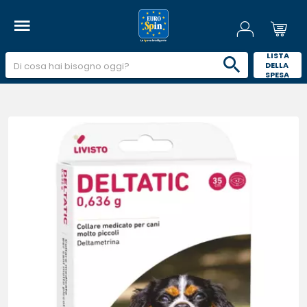
 LISTA 
DELLA 
SPESA 