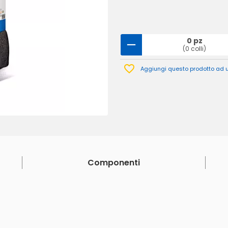
0 pz
(0 colli)
Aggiungi questo prodotto ad un
Componenti