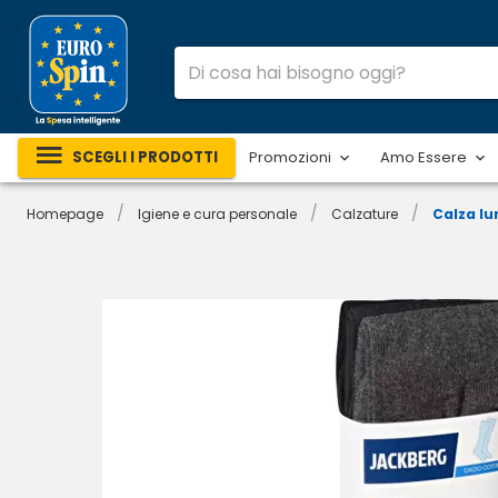
SCEGLI I PRODOTTI
Promozioni
Amo Essere
/
/
/
Homepage
Igiene e cura personale
Calzature
Calza lu