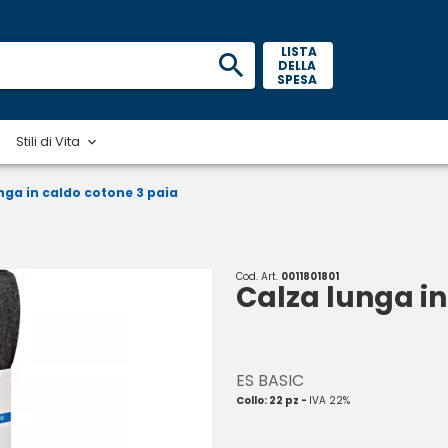
 LISTA 
DELLA 
SPESA 
Stili di Vita
nga in caldo cotone 3 paia
Cod. Art.
0011801801
Calza lunga in
ES BASIC
Collo: 22 pz -
IVA 22%