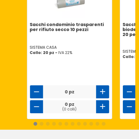
Sacchi condominio trasparenti
Sacchi
per rifiuto secco 10 pezzi
biodegr
20 pez
SISTEMA CASA
SISTEMA
Collo: 20 pz -
IVA 22%
Collo: 8
0 pz
0 pz
(0 colli)