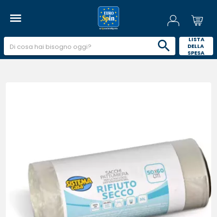
 LISTA 
DELLA 
SPESA 