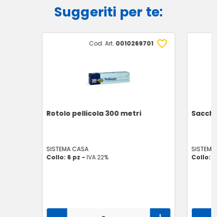
Suggeriti per te:
Cod. Art.
0010269701
Rotolo pellicola 300 metri
Sacchet
SISTEMA CASA
SISTEMA
Collo: 6 pz -
IVA 22%
Collo: 1