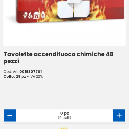
Tavolette accendifuoco chimiche 48
pezzi
Cod. Art.
0018307701
Collo: 28 pz -
IVA 22%
0 pz
(0 colli)