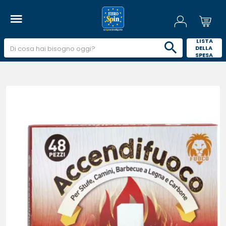
 LISTA 
DELLA 
SPESA 