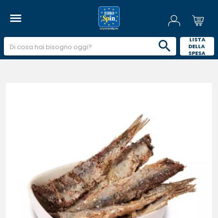
 LISTA 
DELLA 
SPESA 