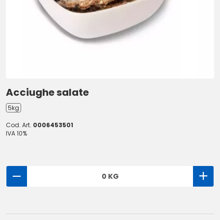
Acciughe salate
5kg
Cod. Art.
0006453501
IVA 10%
0 KG