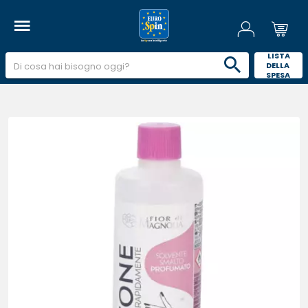
 LISTA 
DELLA 
SPESA 