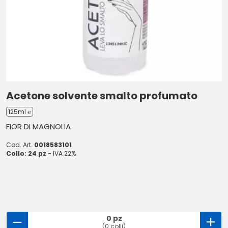
Acetone solvente smalto profumato
125ml ℮
FIOR DI MAGNOLIA
Cod. Art.
0018583101
Collo: 24 pz -
IVA 22%
0 pz
(0 colli)