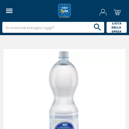
 LISTA 
DELLA 
SPESA 