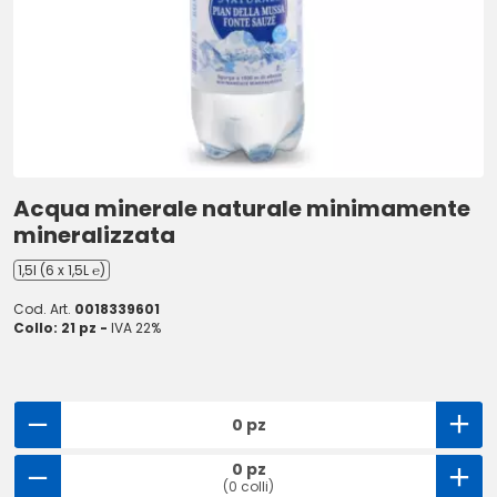
Acqua minerale naturale minimamente
mineralizzata
1,5l (6 x 1,5L ℮)
Cod. Art.
0018339601
Collo: 21 pz -
IVA 22%
0 pz
0 pz
(0 colli)