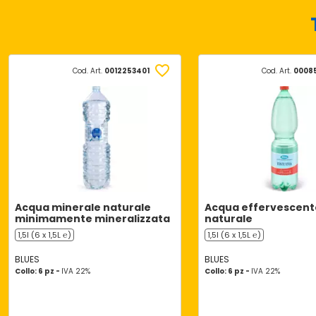
Cod. Art.
0012253401
Cod. Art.
0008
Acqua minerale naturale
Acqua effervescent
minimamente mineralizzata
naturale
1,5l (6 x 1,5L ℮)
1,5l (6 x 1,5L ℮)
BLUES
BLUES
Collo: 6 pz -
IVA 22%
Collo: 6 pz -
IVA 22%