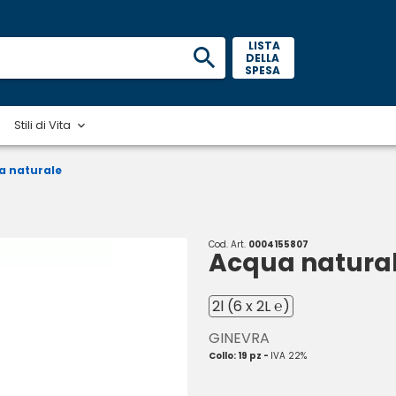
 LISTA 
DELLA 
SPESA 
Stili di Vita
a naturale
Cod. Art.
0004155807
Acqua natura
2l (6 x 2L ℮)
GINEVRA
Collo: 19 pz -
IVA 22%