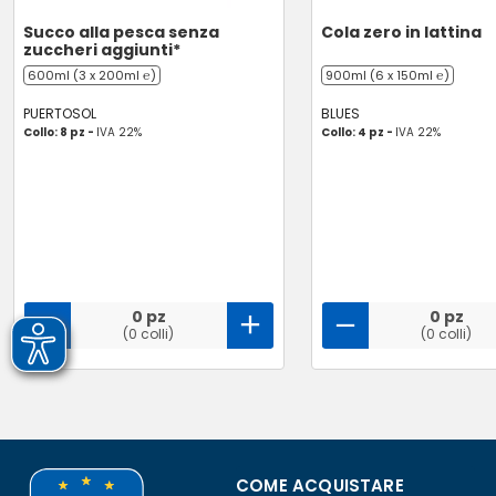
Succo alla pesca senza
Cola zero in lattina
zuccheri aggiunti*
600ml (3 x 200ml ℮)
900ml (6 x 150ml ℮)
PUERTOSOL
BLUES
Collo: 8 pz -
IVA 22%
Collo: 4 pz -
IVA 22%
0 pz
0 pz
(0 colli)
(0 colli)
COME ACQUISTARE