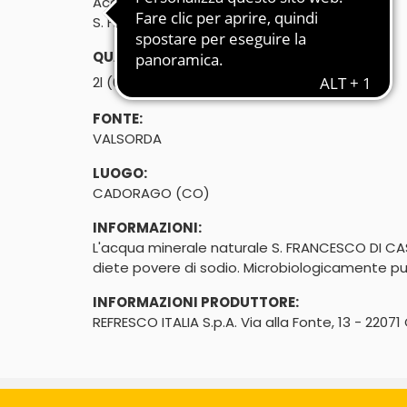
Acqua minerale naturale oligominerale
S. FRANCESCO DI CASLINO AL PIANO
QUANTITÀ:
℮
2l (6 x 2L
)
FONTE:
VALSORDA
LUOGO:
CADORAGO (CO)
INFORMAZIONI:
L'acqua minerale naturale S. FRANCESCO DI CASLIN
diete povere di sodio. Microbiologicamente pu
INFORMAZIONI PRODUTTORE:
REFRESCO ITALIA S.p.A. Via alla Fonte, 13 - 2207