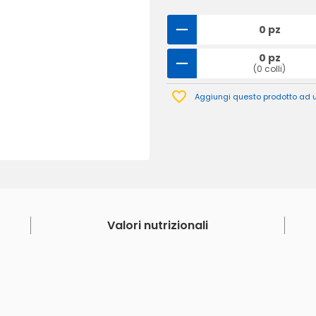
0 pz
0 pz
(0 colli)
Aggiungi questo prodotto ad un
Valori nutrizionali