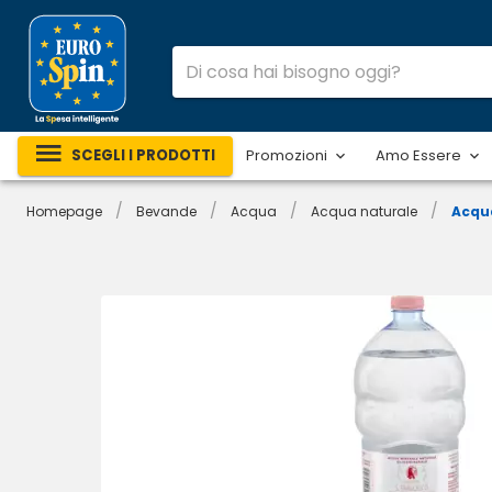
SCEGLI I PRODOTTI
Promozioni
Amo Essere
/
/
/
/
Homepage
Bevande
Acqua
Acqua naturale
Acqu