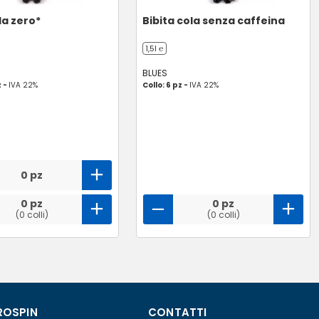
la zero*
Bibita cola senza caffeina
1,5l ℮
BLUES
z -
IVA 22%
Collo: 6 pz -
IVA 22%
0 pz
0 pz
0 pz
(0 colli)
(0 colli)
ROSPIN
CONTATTI