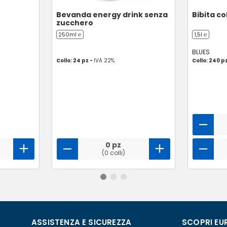
Bevanda energy drink senza
Bibita co
zucchero
250ml ℮
1,5l ℮
BLUES
Collo: 24 pz -
IVA 22%
Collo: 240 p
0 pz
(0 colli)
ASSISTENZA E SICUREZZA
SCOPRI EU