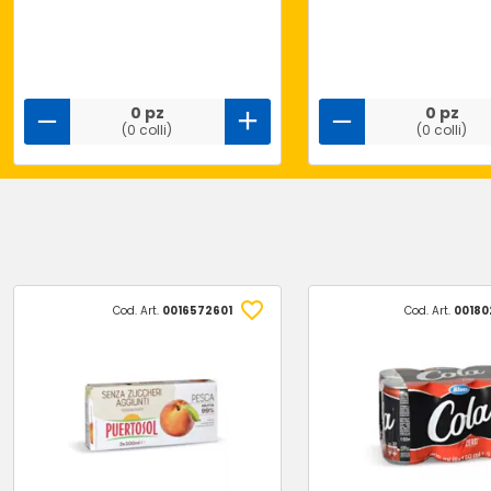
0 pz
0 pz
(0 colli)
(0 colli)
Cod. Art.
0016572601
Cod. Art.
00180