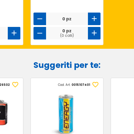
0 pz
0 pz
(0 colli)
Suggeriti per te:
26502
Cod. Art.
0015107401