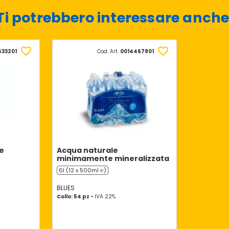
Ti potrebbero interessare anche
533201
Cod. Art.
0014467901
e
Acqua naturale
minimamente mineralizzata
6l (12 x 500ml ℮)
BLUES
Collo: 54 pz -
IVA 22%