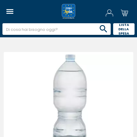
 LISTA 
DELLA 
SPESA 