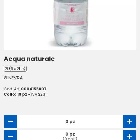
Acqua naturale
2l (6 x 2L ℮)
GINEVRA
Cod. Art.
0004155807
Collo: 19 pz -
IVA 22%
0 pz
0 pz
(0 colli)