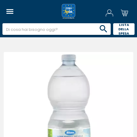
 LISTA 
DELLA 
SPESA 