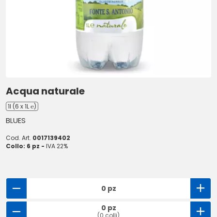
Acqua naturale
1l (6 x 1L ℮)
BLUES
Cod. Art.
0017139402
Collo: 6 pz -
IVA 22%
0 pz
0 pz
(0 colli)