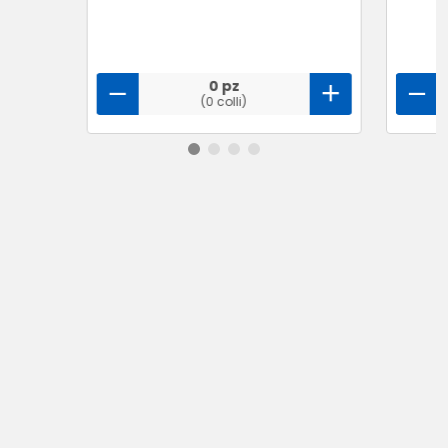
0 pz
(0 colli)