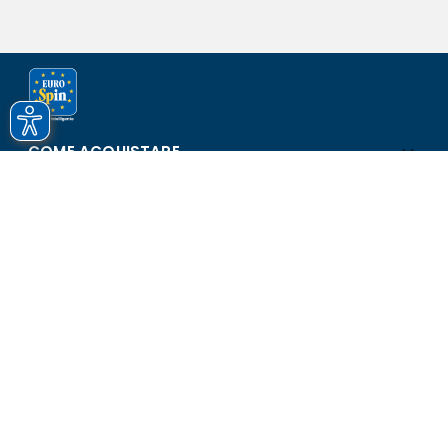
COME ACQUISTARE
ASSISTENZA E SICUREZZA
SCOPRI EUROSPIN
CONTATTI
Eurospin Italia S.p.A. in collaborazione con le altre società del
gruppo - Via Campalto 3/d - 37036 San Martino Buon Albergo
(VR) - Fax +39 045 8782333 - Partita IVA 02536510239