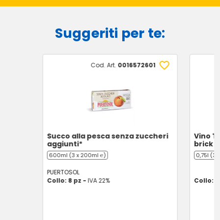
Suggeriti per te:
Cod. Art.
0016572601
Succo alla pesca senza zuccheri
Vino T
aggiunti*
brick 3
600ml (3 x 200ml ℮)
0,75l (3 
PUERTOSOL
Collo: 8 pz -
IVA 22%
Collo: 8