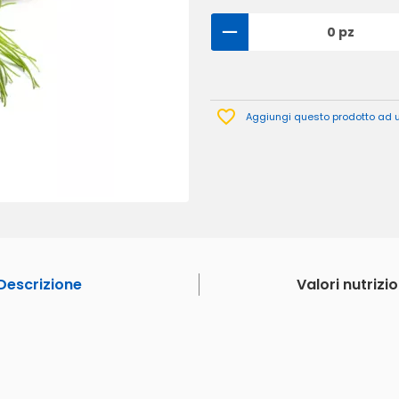
0 pz
Aggiungi questo prodotto ad un
Descrizione
Valori nutrizio