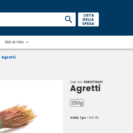
 LISTA 
DELLA 
SPESA 
Stili di Vita
Agretti
Cod. Art.
0080179601
Agretti
250g
Collo: 1 pz -
IVA 4%