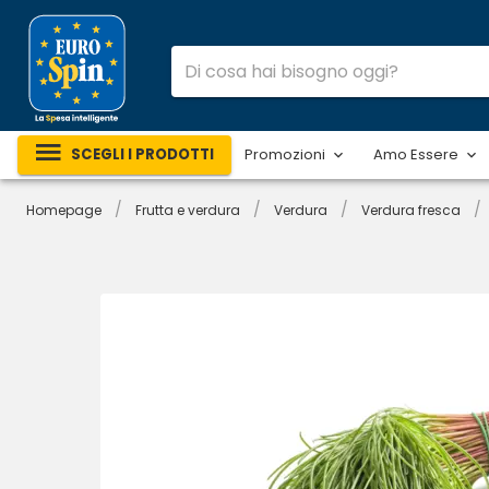
SCEGLI I PRODOTTI
Promozioni
Amo Essere
/
/
/
/
Homepage
Frutta e verdura
Verdura
Verdura fresca