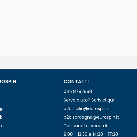
ROSPIN
CONTATTI
045 8782888
Serve aiuto? Scrivici qui
ggi
b2b.sicilia@eurospin.it
k
b2b.sardegna@eurospin.it
am
Dal lunedì al venerdì
9:00 - 13:30 e 14:30 - 17:30