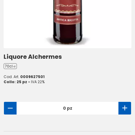
Liquore Alchermes
70cl ℮
Cod. Art.
0009627501
Collo: 25 pz -
IVA 22%
0 pz