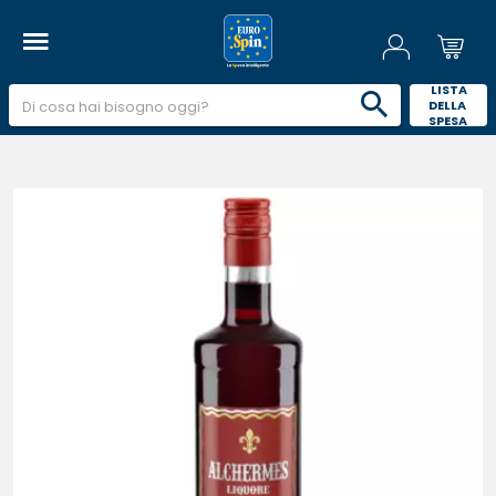
 LISTA 
DELLA 
SPESA 