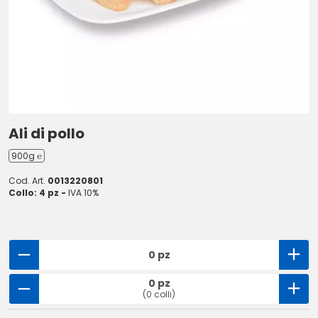
Ali di pollo
900g ℮
Cod. Art.
0013220801
Collo: 4 pz -
IVA 10%
0 pz
0 pz
(0 colli)