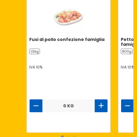
Fusi di pollo confezione famiglia
Petto d
famigl
1,5kg
800g
IVA 10%
IVA 10%
0 KG