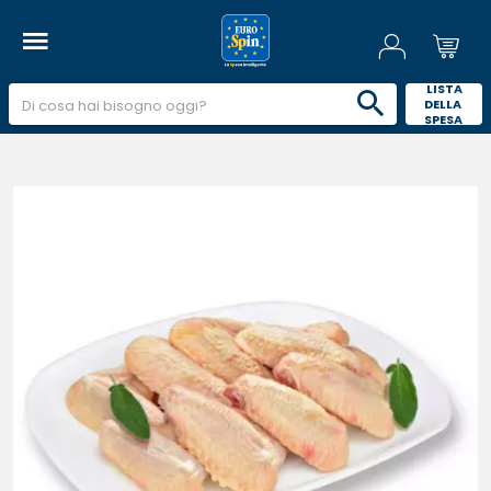
 LISTA 
DELLA 
SPESA 