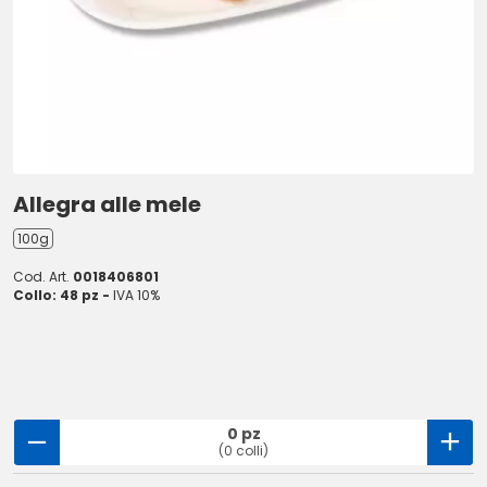
Allegra alle mele
100g
Cod. Art.
0018406801
Collo: 48 pz -
IVA 10%
0 pz
(0 colli)