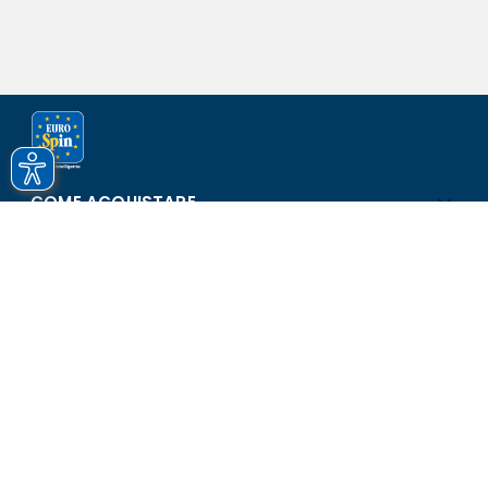
COME ACQUISTARE
ASSISTENZA E SICUREZZA
SCOPRI EUROSPIN
CONTATTI
Eurospin Italia S.p.A. in collaborazione con le altre società del
gruppo - Via Campalto 3/d - 37036 San Martino Buon Albergo