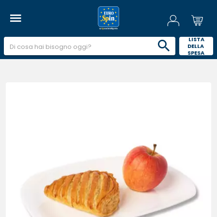
 LISTA 
DELLA 
SPESA 