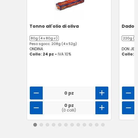
Tonno all'olio di oliva
Dado p
80g (4 x 80g ℮)
220g (20
Peso sgocc. 208g (4 x 52g)
ONDINA
DON JER
Collo: 24 pz -
IVA 10%
Collo: 2
0 pz
0 pz
(0 colli)