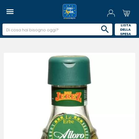
 LISTA 
DELLA 
SPESA 