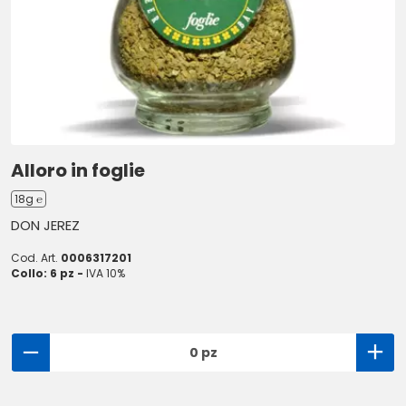
Alloro in foglie
18g ℮
DON JEREZ
Cod. Art.
0006317201
Collo: 6 pz -
IVA 10%
0 pz